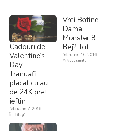
Vrei Botine
Dama
Monster 8
Cadouri de
Bej? Tot…
Valentine’s
februarie 16, 2016
Articol similar
Day –
Trandafir
placat cu aur
de 24K pret
ieftin
februarie 7, 2018
În „Blog”