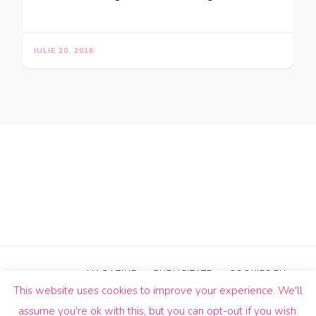
IULIE 20, 2016
MAGAZINE
PUBLICITATE
COOKIES EU
This website uses cookies to improve your experience. We'll
© Drepturi de autor2026
Un Butic!
. Toate drepturile sunt
assume you're ok with this, but you can opt-out if you wish.
rezervate.
Blossom Pin | Dezvoltată de
Blossom