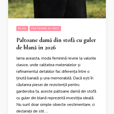
BLOG
PALTOANE SI GECI
Paltoane damă din stofă cu guler
de blană in 2026
Iarna aceasta, moda feminină revine la valorile
clasice, unde calitatea materialelor și
rafinamentul detaliilor fac diferența între o
ținută banală și una memorabilă. Dacă ești în
căutarea piesei de rezistență pentru
garderoba ta, aceste paltoane damă din stofă
cu guler din blană reprezintă investiția ideală.
Nu sunt doar simple obiecte vestimentare, ci
declarații de stil …