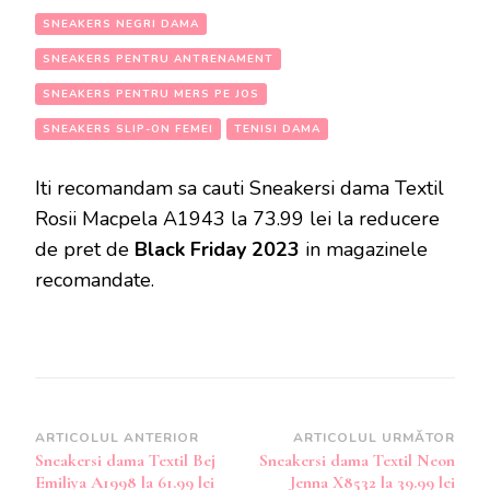
SNEAKERS NEGRI DAMA
SNEAKERS PENTRU ANTRENAMENT
SNEAKERS PENTRU MERS PE JOS
SNEAKERS SLIP-ON FEMEI
TENISI DAMA
Iti recomandam sa cauti Sneakersi dama Textil
Rosii Macpela A1943 la 73.99 lei la reducere
de pret de
Black Friday 2023
in magazinele
recomandate.
Navigare
ARTICOLUL ANTERIOR
ARTICOLUL URMĂTOR
Sneakersi dama Textil Bej
Sneakersi dama Textil Neon
în
Emiliya A1998 la 61.99 lei
Jenna X8532 la 39.99 lei