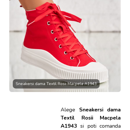
A1943
LA
73.99
LEI
Sneakersi dama Textil Rosii Macpela A1943
Alege
Sneakersi dama
Textil Rosii Macpela
A1943
si poti comanda