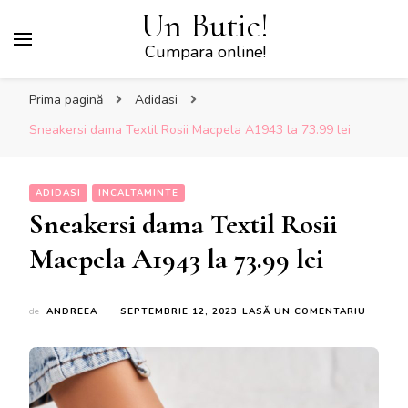
Un Butic!
Cumpara online!
Prima pagină
Adidasi
Sneakersi dama Textil Rosii Macpela A1943 la 73.99 lei
ADIDASI
INCALTAMINTE
Sneakersi dama Textil Rosii
Macpela A1943 la 73.99 lei
LA
de
ANDREEA
SEPTEMBRIE 12, 2023
LASĂ UN COMENTARIU
SNEAKE
DAMA
TEXTIL
ROSII
MACPE