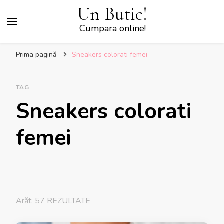
Un Butic!
Cumpara online!
Prima pagină
Sneakers colorati femei
TAG
Sneakers colorati
femei
Arăt: 57 REZULTATE