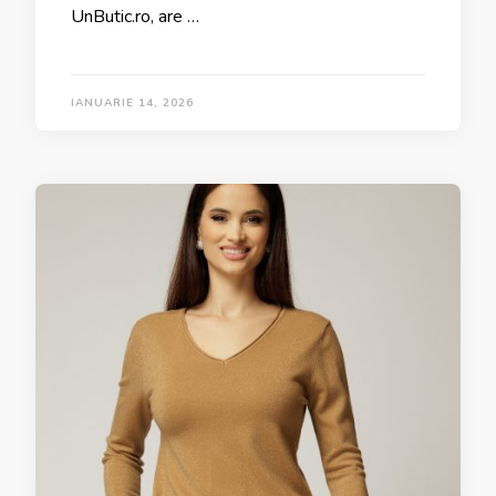
UnButic.ro, are …
IANUARIE 14, 2026