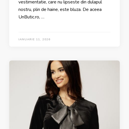
vestimentatie, care nu lipseste din dulapul
nostru, plin de haine, este bluza. De aceea
UnButic.ro, …
IANUARIE 11, 2026