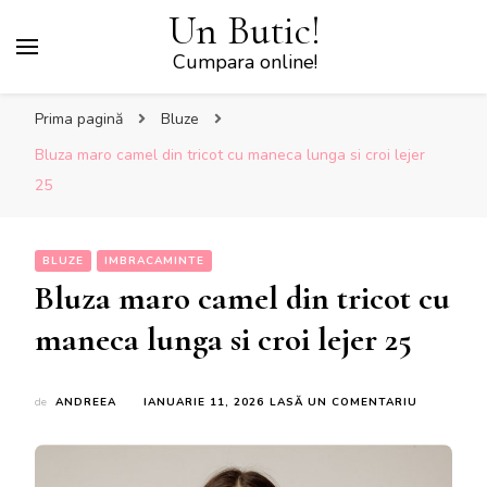
Un Butic!
Cumpara online!
Prima pagină
Bluze
Bluza maro camel din tricot cu maneca lunga si croi lejer
25
BLUZE
IMBRACAMINTE
Bluza maro camel din tricot cu
maneca lunga si croi lejer 25
LA
de
ANDREEA
IANUARIE 11, 2026
LASĂ UN COMENTARIU
BLUZA
MARO
CAMEL
DIN