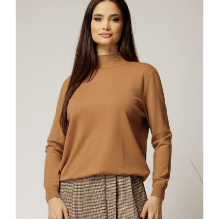
TRICOT
CU
MANECA
LUNGA
SI
CROI
LEJER
25