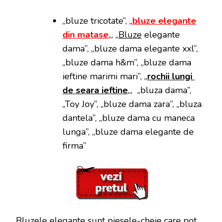
„bluze tricotate”, „
bluze elegante
din matase
„, „
Bluze
elegante
dama”, „bluze dama elegante xxl”,
„bluze dama h&m”, „bluze dama
ieftine marimi mari”, „
rochii lungi
de seara ieftine
„, „bluza dama”,
„Toy Joy”, „bluze dama zara”, „bluza
dantela”, „bluze dama cu maneca
lunga”, „bluze dama elegante de
firma”
Bluzele elegante sunt piesele-cheie care pot