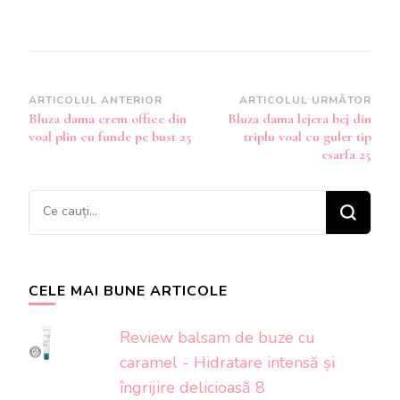
Navigare
ARTICOLUL ANTERIOR
ARTICOLUL URMĂTOR
Bluza dama crem office din
Bluza dama lejera bej din
în
voal plin cu funde pe bust 25
triplu voal cu guler tip
articole
esarfa 25
Cauți
ceva?
CELE MAI BUNE ARTICOLE
Review balsam de buze cu
caramel - Hidratare intensă și
îngrijire delicioasă 8