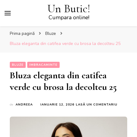
Un Butic!
Cumpara online!
Prima pagină
Bluze
Bluza eleganta din catifea verde cu brosa la decolteu 25
BLUZE
IMBRACAMINTE
Bluza eleganta din catifea
verde cu brosa la decolteu 25
LA
de
ANDREEA
IANUARIE 12, 2026
LASĂ UN COMENTARIU
BLUZA
ELEGANTA
DIN
CATIFEA
VERDE