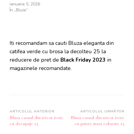
ianuarie 5, 2026
În „Bluze”
Iti recomandam sa cauti Bluza eleganta din
catifea verde cu brosa la decolteu 25 la
reducere de pret de
Black Friday 2023
in
magazinele recomandate.
Navigare
ARTICOLUL ANTERIOR
ARTICOLUL URMĂTOR
Bluza casual din tricot ivory
Bluza casual din tricot ivory
în
cu decupaje 25
cu paiete maxi colorate 25
articole