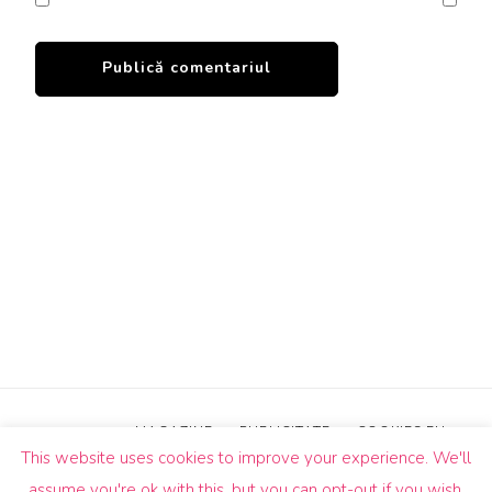
MAGAZINE
PUBLICITATE
COOKIES EU
This website uses cookies to improve your experience. We'll
© Drepturi de autor2026
Un Butic!
. Toate drepturile sunt
assume you're ok with this, but you can opt-out if you wish.