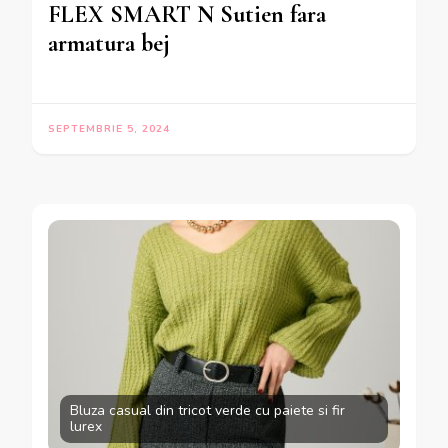
FLEX SMART N Sutien fara
armatura bej
SEPTEMBRIE 5, 2024
Bluza casual din tricot verde cu paiete si fir
lurex