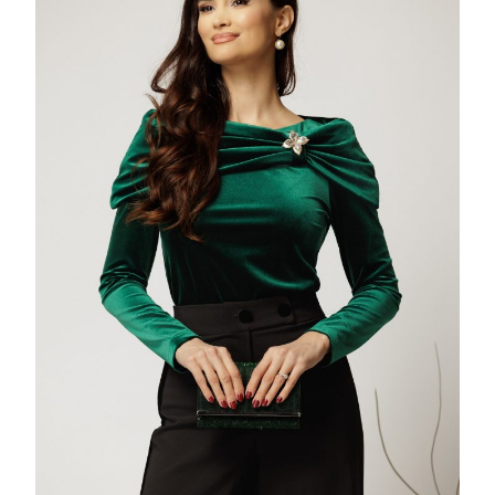
CU
BROSA
LA
DECOLTEU
25