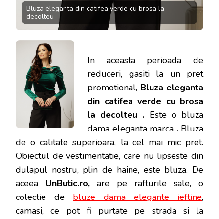
Bluza eleganta din catifea verde cu brosa la
decolteu
In aceasta perioada de
reduceri, gasiti la un pret
promotional,
Bluza eleganta
din catifea verde cu brosa
la decolteu .
Este o bluza
dama eleganta marca
.
Bluza
de o calitate superioara, la cel mai mic pret.
Obiectul de vestimentatie, care nu lipseste din
dulapul nostru, plin de haine, este bluza. De
aceea
UnButic.ro
,
are pe rafturile sale, o
colectie de
bluze dama elegante ieftine
,
camasi, ce pot fi purtate pe strada si la