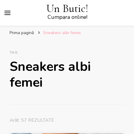
Un Butic!
Cumpara online!
Prima pagină
Sneakers albi femei
TAG
Sneakers albi
femei
Arăt: 57 REZULTATE