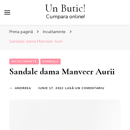
Un Butic!
Cumpara online!
Prima pagină
Incaltaminte
Sandale dama Manveer Aurii
INCALTAMINTE
SANDALE
Sandale dama Manveer Aurii
LA
de
ANDREEA
IUNIE 17, 2022
LASĂ UN COMENTARIU
SANDALE
DAMA
MANVEER
AURII