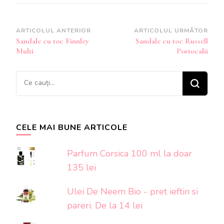
Navigare
ARTICOLUL ANTERIOR
ARTICOLUL URMĂTOR
Sandale cu toc Finnley
Sandale cu toc Russell
în
Multi
Portocalii
articole
Cauți
ceva?
CELE MAI BUNE ARTICOLE
Parfum Corsica 100 ml la doar
135 lei
Ulei De Neem Bio - pret ieftin si
pareri. De la 14 lei