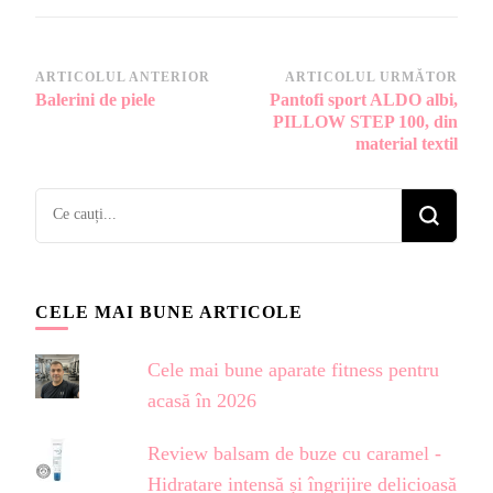
Navigare
ARTICOLUL ANTERIOR
ARTICOLUL URMĂTOR
Balerini de piele
Pantofi sport ALDO albi,
în
PILLOW STEP 100, din
articole
material textil
Cauți
ceva?
CELE MAI BUNE ARTICOLE
Cele mai bune aparate fitness pentru
acasă în 2026
Review balsam de buze cu caramel -
Hidratare intensă și îngrijire delicioasă