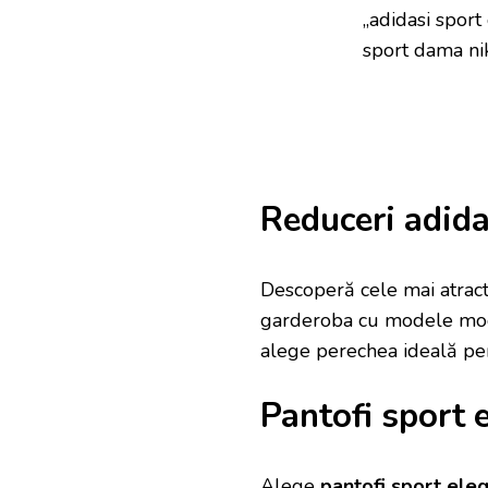
„adidasi sport
sport dama ni
Reduceri adid
Descoperă cele mai atrac
garderoba cu modele mode
alege perechea ideală pen
Pantofi sport 
Alege
pantofi sport ele