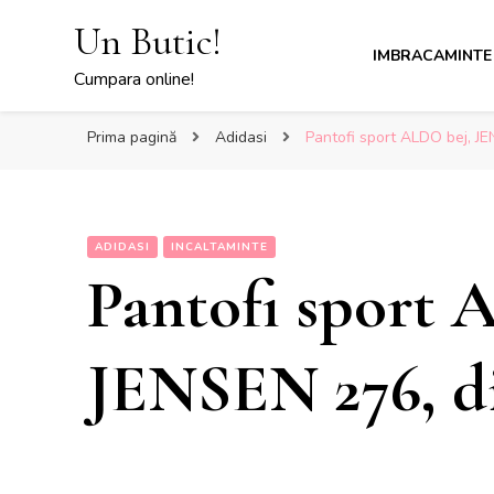
Un Butic!
IMBRACAMINTE
Cumpara online!
Prima pagină
Adidasi
Pantofi sport ALDO bej, JE
ADIDASI
INCALTAMINTE
Pantofi sport 
JENSEN 276, di