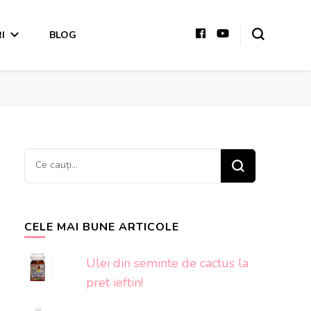
I
BLOG
Cauți
ceva?
CELE MAI BUNE ARTICOLE
Ulei din seminte de cactus la
pret ieftin!