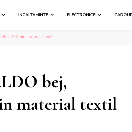
INCALTAMINTE
ELECTRONICE
CADOUR
NSEN 276, din material textil
ALDO bej,
n material textil