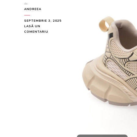
de
ANDREEA
SEPTEMBRIE 3, 2025
LASĂ UN
LA
COMENTARIU
PANTOFI
SPORT
ALDO
BEJ,
JENSEN
276,
DIN
MATERIAL
TEXTIL