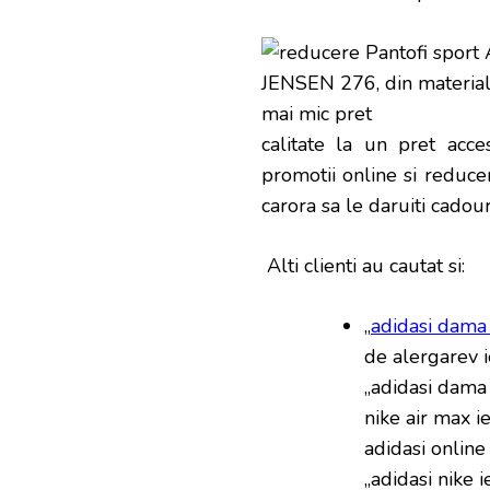
calitate la un pret acce
promotii online si reducer
carora sa le daruiti cadouri
Alti clienti au cautat si:
„
adidasi dama i
de alergarev ie
„adidasi dama a
nike air max i
adidasi online 
„adidasi nike i