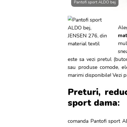
Pantofi sport ALDO bej
Ale
mat
mult
sne
este sa vezi pretul (buto
sau produse comode, eleg
marimi disponibile! Vezi pr
Preturi, redu
sport d
ama
:
comanda Pantofi sport AL