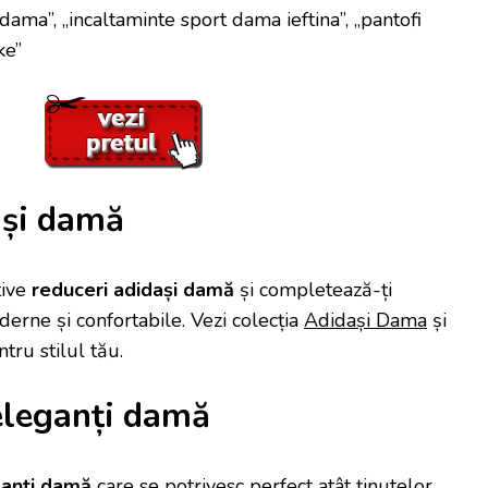
 dama”, „incaltaminte sport dama ieftina”, „pantofi
ke”
ași damă
tive
reduceri adidași damă
și completează-ți
rne și confortabile. Vezi colecția
Adidași Dama
și
tru stilul tău.
eleganți damă
ganți damă
care se potrivesc perfect atât ținutelor