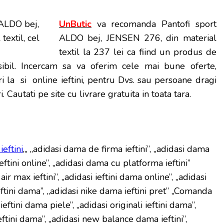
UnButic
va recomanda Pantofi sport
ALDO bej, JENSEN 276, din material
textil la 237 lei ca fiind un produs de
sibil. Incercam sa va oferim cele mai bune oferte,
i la si online ieftini, pentru Dvs. sau persoane dragi
. Cautati pe site cu livrare gratuita in toata tara.
eftini
„, „adidasi dama de firma ieftini”, „adidasi dama
ftini online”, „adidasi dama cu platforma ieftini”
ir max ieftini”, „adidasi ieftini dama online”, „adidasi
eftini dama”, „adidasi nike dama ieftini pret” „Comanda
ieftini dama piele”, „adidasi originali ieftini dama”,
eftini dama”, „adidasi new balance dama ieftini”,