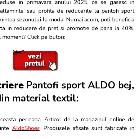
reduse in primavara anului 2025, ce se gasesc in
ltaminte, sau profita de reducerile la pantofi sport
mintea sezonului la moda. Numai acum, poti beneficia
sta in reducere de pret si promotie de pana la 40%.
st moment? Click pe buton:
criere
Pantofi sport ALDO bej,
n material textil:
aceasta perioada
. Articol de la magazinul online de
minte
AldoShoes
. Produsele afisate sunt fabricate in