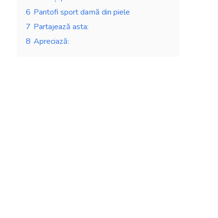
6
Pantofi sport damă din piele
7
Partajează asta:
8
Apreciază: