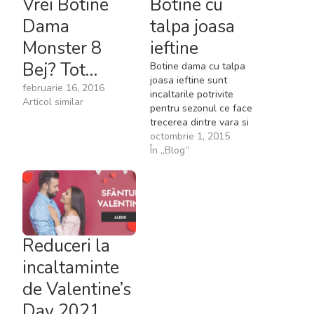
Vrei Botine
Botine cu
Dama
talpa joasa
Monster 8
ieftine
Bej? Tot…
Botine dama cu talpa
joasa ieftine sunt
februarie 16, 2016
incaltarile potrivite
Articol similar
pentru sezonul ce face
trecerea dintre vara si
iarna. O plimbare pe
octombrie 1, 2015
aleile parcului printre
În „Blog”
frunzele ruginii, purtand
o pereche de botine din
piele cu talpa joasa, iti
da o senzatie extrem de
placuta. Aceste incaltari
se pot asorta la orice…
Reduceri la
incaltaminte
de Valentine’s
Day 2021