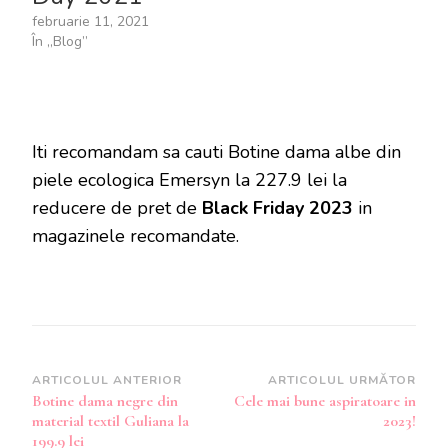
februarie 11, 2021
În „Blog”
Iti recomandam sa cauti Botine dama albe din
piele ecologica Emersyn la 227.9 lei la
reducere de pret de
Black Friday 2023
in
magazinele recomandate.
Navigare
ARTICOLUL ANTERIOR
ARTICOLUL URMĂTOR
Botine dama negre din
Cele mai bune aspiratoare in
în
material textil Guliana la
2023!
articole
199.9 lei