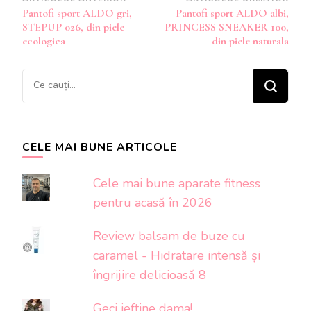
Navigare
Pantofi sport ALDO gri,
Pantofi sport ALDO albi,
în
STEPUP 026, din piele
PRINCESS SNEAKER 100,
articole
ecologica
din piele naturala
Cauți
ceva?
CELE MAI BUNE ARTICOLE
Cele mai bune aparate fitness
pentru acasă în 2026
Review balsam de buze cu
caramel - Hidratare intensă și
îngrijire delicioasă 8
Geci ieftine dama!