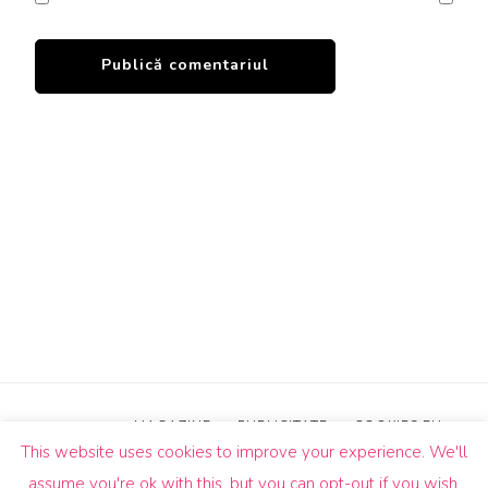
MAGAZINE
PUBLICITATE
COOKIES EU
This website uses cookies to improve your experience. We'll
© Drepturi de autor2026
Un Butic!
. Toate drepturile sunt
assume you're ok with this, but you can opt-out if you wish.