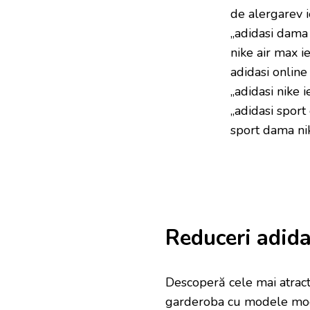
de alergarev ie
„adidasi dama a
nike air max i
adidasi online 
„adidasi nike i
„adidasi sport
sport dama ni
Reduceri adid
Descoperă cele mai atrac
garderoba cu modele mode