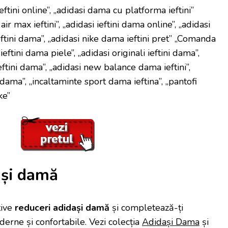
ftini online”, „adidasi dama cu platforma ieftini”
ir max ieftini”, „adidasi ieftini dama online”, „adidasi
eftini dama”, „adidasi nike dama ieftini pret” „Comanda
ieftini dama piele”, „adidasi originali ieftini dama”,
eftini dama”, „adidasi new balance dama ieftini”,
 dama”, „incaltaminte sport dama ieftina”, „pantofi
ke”
ași damă
tive
reduceri adidași damă
și completează-ți
rne și confortabile. Vezi colecția
Adidași Dama
și