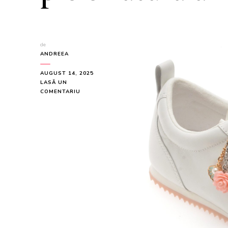
de
ANDREEA
AUGUST 14, 2025
LASĂ UN
LA
COMENTARIU
PANTOFI
SPORT
ALDO
ALBI,
PRINCESS
SNEAKER
100,
DIN
PIELE
NATURALA