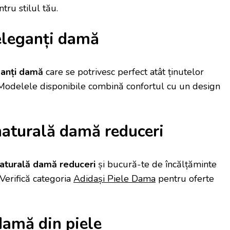
tru stilul tău.
eleganți damă
ganți damă
care se potrivesc perfect atât ținutelor
e. Modelele disponibile combină confortul cu un design
naturală damă reduceri
naturală damă reduceri
și bucură-te de încălțăminte
 Verifică categoria
Adidași Piele Dama
pentru oferte
damă din piele