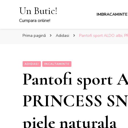
Un Butic!
IMBRACAMINTE
Cumpara online!
Prima pagină
Adidasi
Pantofi sport ALDO albi, 
ADIDASI
INCALTAMINTE
Pantofi sport 
PRINCESS SNE
piele naturala