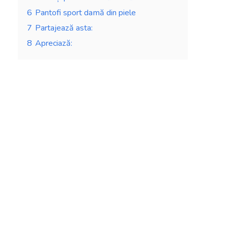
6
Pantofi sport damă din piele
7
Partajează asta:
8
Apreciază: