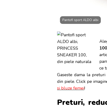
Pantofi sport ALDO albi
Ale
100
art
pan
ce t
Gaseste dama la preturi 
din piele. Click pe imagin
si bluze femei
!
Preturi, redu