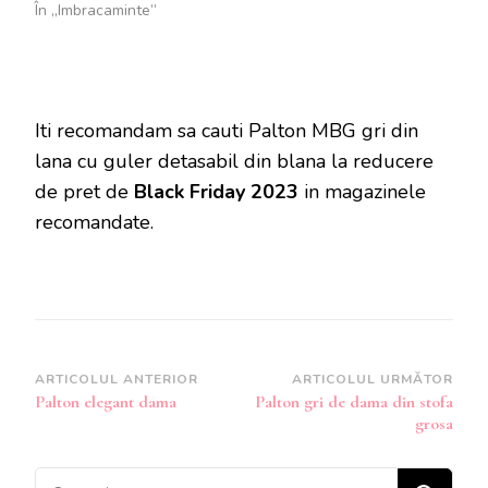
În „Imbracaminte”
Iti recomandam sa cauti Palton MBG gri din
lana cu guler detasabil din blana la reducere
de pret de
Black Friday 2023
in magazinele
recomandate.
Navigare
ARTICOLUL ANTERIOR
ARTICOLUL URMĂTOR
Palton elegant dama
Palton gri de dama din stofa
în
grosa
articole
Cauți