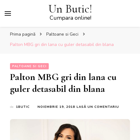
Un Butic!
Cumpara online!
Prima pagină
Paltoane si Geci
Palton MBG gri din lana cu guler detasabil din blana
PALTOANE SI GECI
Palton MBG gri din lana cu
guler detasabil din blana
LA
de
1BUTIC
NOIEMBRIE 19, 2018
LASĂ UN COMENTARIU
PALTON
MBG
GRI
DIN
LANA