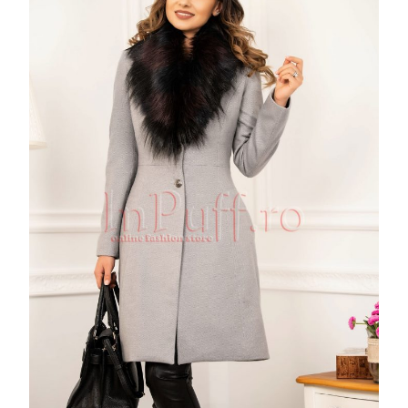
CU
GULER
DETASABIL
DIN
BLANA