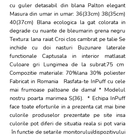
cu guler detasabil din blana Palton elegant
Masura din umar in umar: 36(33cm) 38(35cm)
40(37cm) Blana ecologica la gat colorata in
degrade cu nuante de bleumarin grena negru
Textura: lana raiat Croi clos cambrat pe talie Se
inchide cu doi nasturi Buzunare laterale
functionale Captusala in interior matlasat
Culoare gri Lungimea de la subrat:75 cm
Compozitie materiale: 70%lana 30% poliester
Fabricat in Romania Rasfata-te InPuff cu cele
mai frumoase paltoane de dama! * Modelul
nostru poarta marimea S(36). * Echipa InPuff
face toate eforturile in a prezenta cat mai bine
culorile produselor prezentate pe site insa
culorile pot diferi de situatia reala si pot varia
în functie de setarile monitorului/dispozitivului