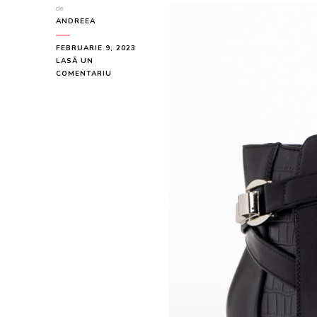
de
ANDREEA
FEBRUARIE 9, 2023
LASĂ UN
LA
COMENTARIU
BOTINE
DAMA
NEGRE
DIN
PIELE
ECOLOGICA
MAKENZIE
LA
179.9
LEI