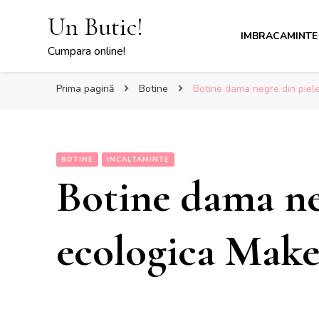
Un Butic!
IMBRACAMINTE
Cumpara online!
Prima pagină
Botine
Botine dama negre din piele
BOTINE
INCALTAMINTE
Botine dama ne
ecologica Maken