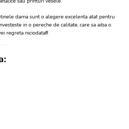
etalice sau printuri vesele.
botinele dama sunt o alegere excelenta atat pentru
 Investeste in o pereche de calitate, care sa aiba o
i regreta niciodata!!!
a: