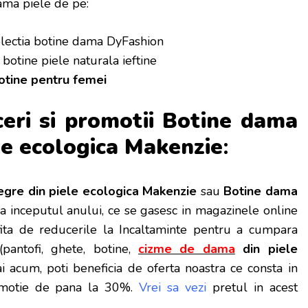
ma piele de pe:
lectia botine dama DyFashion
 botine piele naturala ieftine
otine pentru femei
ceri si promotii Botine dama
le ecologica Makenzie
:
gre din piele ecologica Makenzie
sau
Botine dama
a inceputul anului, ce se gasesc in magazinele online
fita de reducerile la Incaltaminte pentru a cumpara
(pantofi, ghete, botine,
cizme de dama
din piele
 acum, poti beneficia de oferta noastra ce consta in
omotie de pana la 30%.
Vrei sa vezi
pretul in acest