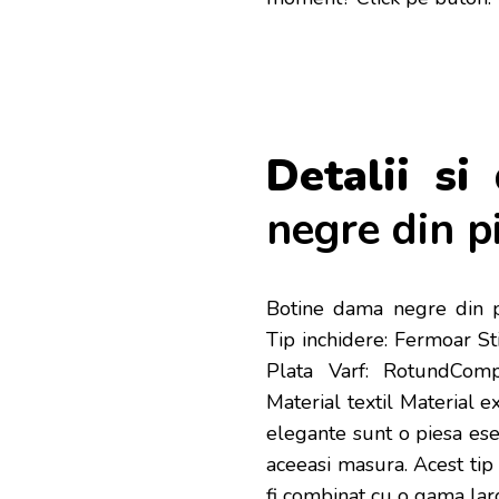
Detalii si 
negre din p
Botine dama negre din pi
Tip inchidere: Fermoar Sti
Plata Varf: RotundCompoz
Material textil Material e
elegante sunt o piesa esen
aceeasi masura. Acest tip 
fi combinat cu o gama larg