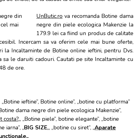
UnButic.ro
va recomanda Botine dama
negre din piele ecologica Makenzie la
179.9 lei ca fiind un produs de calitate
cesibil. Incercam sa va oferim cele mai bune oferte,
i la Incaltaminte de Botine online ieftini, pentru Dvs.
sa le daruiti cadouri. Cautati pe site Incaltaminte cu
-48 de ore.
 „Botine ieftine”, Botine online”, „botine cu platforma”
Botine dama negre din piele ecologica Makenzie”,
t costa?
„, „Botine piele”, botine elegante”, „botine
e iarna”, „
BIG SIZE
„, „botine cu siret”, „
Aparate
functionale
„