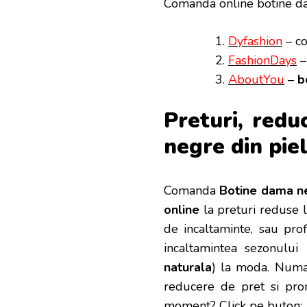
Comanda online botine da
Dyfashion
– co
FashionDays
–
AboutYou
–
b
Preturi, redu
negre din pie
Comanda
Botine dama ne
online
la preturi reduse l
de incaltaminte, sau pro
incaltamintea sezonului 
naturala
) la moda. Numai
reducere de pret si pr
moment? Click pe buton: