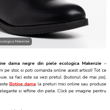
ecologica Makenzie
ine dama negre din piele ecologica Makenzie
–
m pe stoc si poti
comanda online acest articol! Tot ce
buie, sa faci este sa vezi pretul (butonul de mai jos).
este
Botine dama
la preturi mici online sau produse
legante si ieftine din piele. Click pe imagine pentru