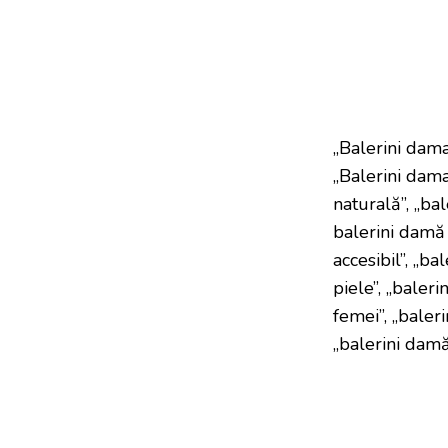
„Balerini dama
„Balerini dama
naturală”, „bal
balerini damă 
accesibil”, „b
piele”, „baleri
femei”, „baler
„balerini damă