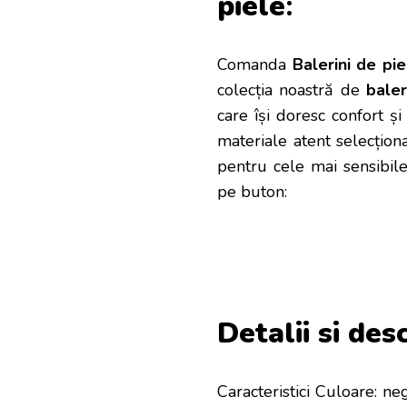
piele
:
Comanda
Balerini de pie
colecția noastră de
bale
care își doresc confort și
materiale atent selecționat
pentru cele mai sensibile
pe buton:
Detalii si des
Caracteristici Culoare: ne