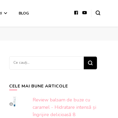
I
BLOG
Cauți
ceva?
CELE MAI BUNE ARTICOLE
Review balsam de buze cu
caramel - Hidratare intensă și
îngrijire delicioasă 8