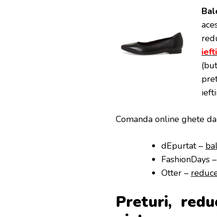
Bal
aces
redu
ieft
(bu
pre
ieft
Comanda online ghete da
dEpurtat –
ba
FashionDays 
Otter –
reduce
Preturi, redu