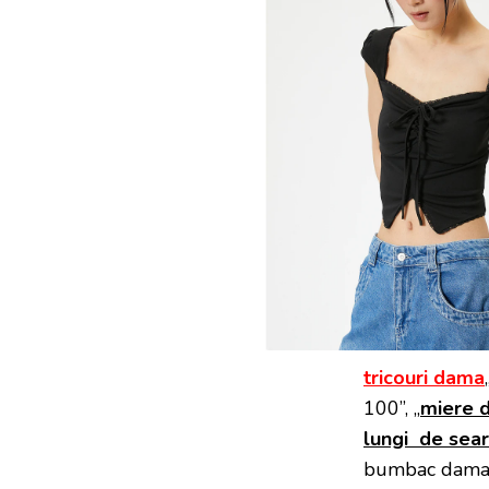
tricouri dama
100”, „
miere d
lungi de sear
bumbac dam