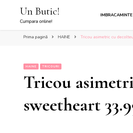
Un Butic!
IMBRACAMINTE
Cumpara online!
Prima pagină
HAINE
Tricou asimetric cu decolt
HAINE
TRICOURI
Tricou asimetr
sweetheart 33.9