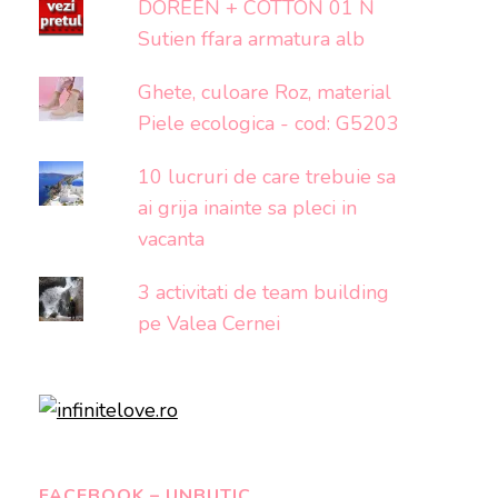
DOREEN + COTTON 01 N
Sutien ffara armatura alb
Ghete, culoare Roz, material
Piele ecologica - cod: G5203
10 lucruri de care trebuie sa
ai grija inainte sa pleci in
vacanta
3 activitati de team building
pe Valea Cernei
FACEBOOK – UNBUTIC