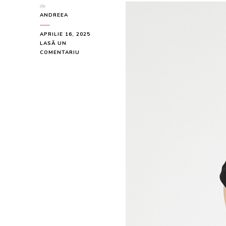
de
ANDREEA
APRILIE 16, 2025
LASĂ UN
LA
COMENTARIU
TRICOU
ASIMETRIC
CU
DECOLTEU
SWEETHEART
33.99