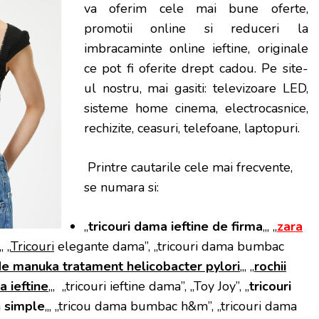
va oferim cele mai bune oferte,
promotii online si reduceri la
imbracaminte online ieftine, originale
ce pot fi oferite drept cadou. Pe site-
ul nostru, mai gasiti: televizoare LED,
sisteme home cinema, electrocasnice,
rechizite, ceasuri, telefoane, laptopuri.
Printre cautarile cele mai frecvente,
se numara si:
„
tricouri dama ieftine de firma
„, „
zara
„, „
Tricouri
elegante dama”, „tricouri dama bumbac
e manuka tratament helicobacter pylori
„, „
rochii
a ieftine
„, „tricouri ieftine dama”, „Toy Joy”, „
tricouri
a
simple
„, „tricou dama bumbac h&m”, „tricouri dama