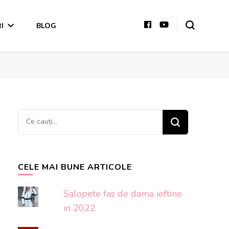
I
BLOG
Cauți
ceva?
CELE MAI BUNE ARTICOLE
Salopete fas de dama ieftine
in 2022