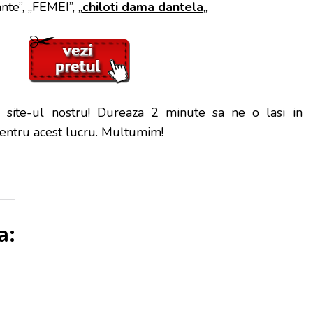
te”, „FEMEI”, „
chiloti dama dantela
„
site-ul nostru! Dureaza 2 minute sa ne o lasi in
 pentru acest lucru. Multumim!
a: