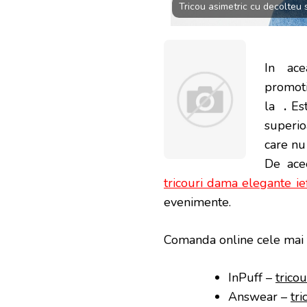
Tricou asimetric cu decolteu
In ace
promot
la
.
Es
superio
care nu
De ac
tricouri dama elegante ie
evenimente.
Comanda online cele mai 
InPuff –
trico
Answear –
tr