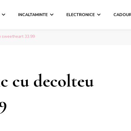
INCALTAMINTE
ELECTRONICE
CADOUR
eu sweetheart 33.99
ic cu decolteu
9