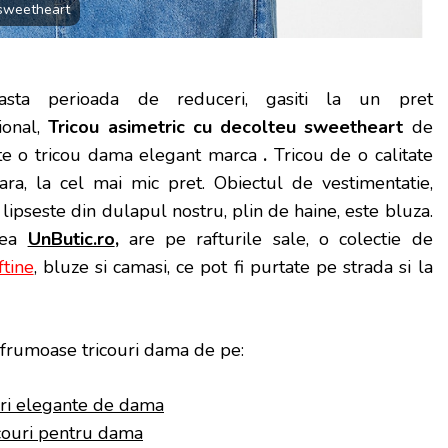
 sweetheart
asta perioada de reduceri, gasiti la un pret
ional,
Tricou asimetric cu decolteu sweetheart
de
te o tricou dama elegant marca
.
Tricou de o calitate
ara, la cel mai mic pret.
Obiectul de vestimentatie,
 lipseste din dulapul nostru, plin de haine, este bluza.
eea
UnButic.ro
,
are pe rafturile sale, o colectie de
ftine
, bluze si camasi, ce pot fi purtate pe strada si la
frumoase tricouri dama de pe:
uri elegante de dama
icouri pentru dama