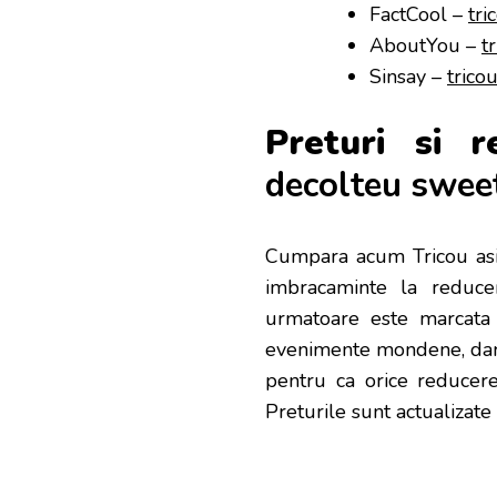
FactCool –
tri
AboutYou –
t
Sinsay –
trico
Preturi si 
decolteu swee
Cumpara acum Tricou asi
imbracaminte la reducer
urmatoare este marcata d
evenimente mondene, dar
pentru ca orice reducere
Preturile sunt actualizate