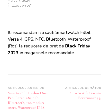
martie 7, 2024
În „Electronice”
Iti recomandam sa cauti Smartwatch Fitbit
Versa 4, GPS, NFC, Bluetooth, Waterproof
(Roz) la reducere de pret de
Black Friday
2023
in magazinele recomandate.
Navigare
ARTICOLUL ANTERIOR
ARTICOLUL URMĂTOR
Smartwatch Haylou LS02
Smartwatch Garmin
în
Pro, Ecran 1.85inch,
Forerunner 55,
articole
BLuetooth, 100 moduri
sport, Waterproof IP68,