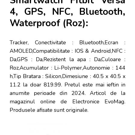
Smartwatch Fitbit Versa
4, GPS, NFC, Bluetooth,
Waterproof (Roz):
Tracker, Conectivitate : Bluetooth,Ecran :
AMOLED,Compatibilitate : IOS & Android,NFC :
Da,GPS : Da,Rezistent la apa : Da,Culoare :
Roz,Acumulator : Li-Polymer,Autonomie : 144
h,Tip Bratara : Silicon,Dimesiune : 40.5 x 40.5 x
11.2 la doar 819.99
. Pretul este mai ieftin in
anumite perioade
din 2024. Articol de la
magazinul online de
Electronice EvoMag
.
Produsele afisate sunt originale.