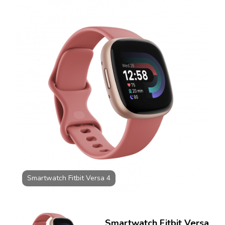
VERSA
4,
GPS,
NFC,
BLUETOOTH,
WATERPROOF
(ROZ)
Smartwatch Fitbit Versa 4
Smartwatch Fitbit Versa