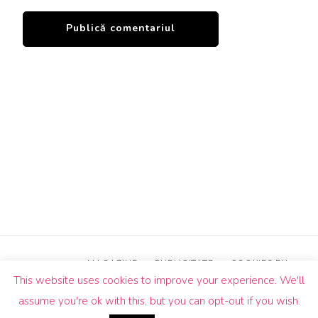
MAGAZINE
PUBLICITATE
COOKIES EU
This website uses cookies to improve your experience. We'll
© Drepturi de autor2026
Un Butic!
. Toate drepturile sunt
assume you're ok with this, but you can opt-out if you wish.
rezervate.
Blossom Pin | Dezvoltată de
Blossom
Themes
.Propulsată de
WordPress
.