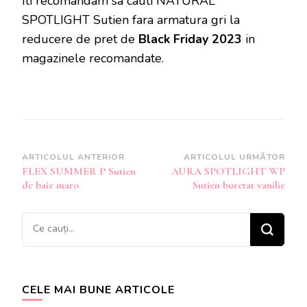
Iti recomandam sa cauti NATURAL
SPOTLIGHT Sutien fara armatura gri la
reducere de pret de
Black Friday 2023
in
magazinele recomandate.
Navigare
ARTICOLUL ANTERIOR
ARTICOLUL URMĂTOR
FLEX SUMMER P Sutien
AURA SPOTLIGHT WP
în
de baie maro
Sutien buretat vanilie
articole
Cauți
ceva?
CELE MAI BUNE ARTICOLE