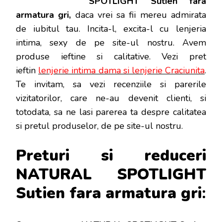
SPOTLIGHT Sutien fara
GRI
armatura gri,
daca vrei sa fii mereu admirata
de iubitul tau. Incita-l, excita-l cu lenjeria
intima, sexy de pe site-ul nostru. Avem
produse ieftine si calitative. Vezi pret
ieftin
lenjerie intima dama si lenjerie Craciunita
.
Te invitam, sa vezi recenziile si parerile
vizitatorilor, care ne-au devenit clienti, si
totodata, sa ne lasi parerea ta despre calitatea
si pretul produselor, de pe site-ul nostru.
Preturi si reduceri
NATURAL SPOTLIGHT
Sutien fara armatura gri
: