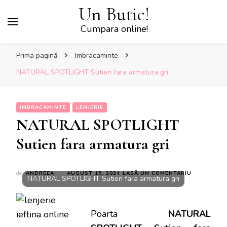
Un Butic!
Cumpara online!
Prima pagină
Imbracaminte
NATURAL SPOTLIGHT Sutien fara armatura gri
IMBRACAMINTE
LENJERIE
NATURAL SPOTLIGHT
Sutien fara armatura gri
LA
de
ANDREEA
AUGUST 15, 2024
LASĂ UN COMENTARIU
NATURAL SPOTLIGHT Sutien fara armatura gri
NATURAL
SPOTLIGHT
SUTIEN
FARA
Poarta
NATURAL
ARMATURA