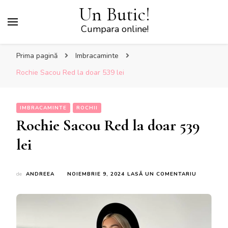
Un Butic!
Cumpara online!
Prima pagină
Imbracaminte
Rochie Sacou Red la doar 539 lei
IMBRACAMINTE
ROCHII
Rochie Sacou Red la doar 539
lei
LA
de
ANDREEA
NOIEMBRIE 9, 2024
LASĂ UN COMENTARIU
ROCHIE
SACOU
RED
LA
DOAR