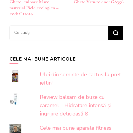
Ghete, culoare Maro,
Ghete Vatuite cod: G8356
în
material Piele ecologica –
articole
cod: G11019
Cauți
ceva?
CELE MAI BUNE ARTICOLE
Ulei din seminte de cactus la pret
ieftin!
Review balsam de buze cu
caramel - Hidratare intensă și
îngrijire delicioasă 8
Cele mai bune aparate fitness