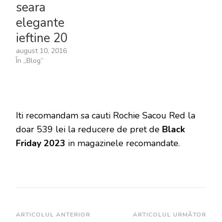
seara
elegante
ieftine 20
august 10, 2016
În „Blog”
Iti recomandam sa cauti Rochie Sacou Red la
doar 539 lei la reducere de pret de
Black
Friday 2023
in magazinele recomandate.
Navigare
ARTICOLUL ANTERIOR
ARTICOLUL URMĂTOR