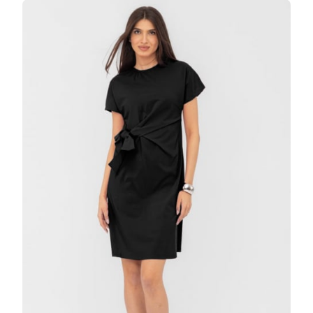
NEAGRA,
DIN
VASCOZA
PETRECU
PE
TALIE
LA
DOAR
159.99
LEI