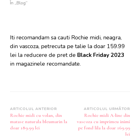
În „Blog”
Iti recomandam sa cauti Rochie midi, neagra,
din vascoza, petrecuta pe talie la doar 159.99
lei la reducere de pret de
Black Friday 2023
in magazinele recomandate.
Navigare
ARTICOLUL ANTERIOR
ARTICOLUL URMĂTOR
Rochie midi cu volan, din
Rochie midi A-line din
în
matase naturala bleumarin la
vascoza cu imprimeu inimi
articole
doar 189.99 lei
pe fond lila la doar 169.99
lei