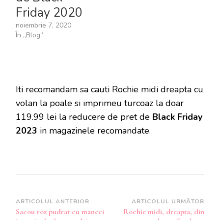
Friday 2020
noiembrie 7, 2020
În „Blog”
Iti recomandam sa cauti Rochie midi dreapta cu
volan la poale si imprimeu turcoaz la doar
119.99 lei la reducere de pret de
Black Friday
2023
in magazinele recomandate.
Navigare
ARTICOLUL ANTERIOR
ARTICOLUL URMĂTOR
Sacou roz pudrat cu maneci
Rochie midi, dreapta, din
în