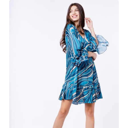
DREAPTA
CU
VOLAN
LA
POALE
SI
IMPRIME
TURCOA
LA
DOAR
119.99
LEI