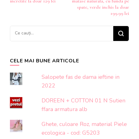
incretite la doar 129 lei
matase naturala, cu funda pe
articole
spate, verde inchis la doar
199.99 lei
Cauți
ceva?
CELE MAI BUNE ARTICOLE
Salopete fas de dama ieftine in
2022
DOREEN + COTTON 01 N Sutien
ffara armatura alb
Ghete, culoare Roz, material Piele
ecologica - cod: G5203