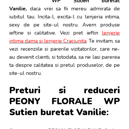
WP Sutien buretat
VANILIE
Vanilie,
daca vrei sa fii mereu admirata de
iubitul tau. Incita-l, excita-l cu lenjeria intima,
sexy de pe site-ul nostru. Avem produse
ieftine si calitative. Vezi pret ieftin
lenjerie
intima dama si lenjerie Craciunita
. Te invitam, sa
vezi recenziile si parerile vizitatorilor, care ne-
au devenit clienti, si totodata, sa ne lasi parerea
ta despre calitatea si pretul produselor, de pe
site-ul nostru.
Preturi si reduceri
PEONY FLORALE WP
Sutien buretat Vanilie
: