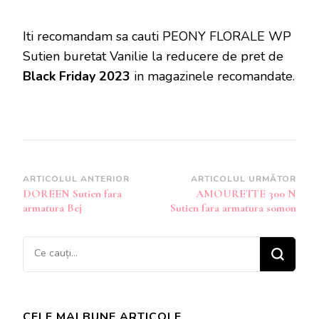
Iti recomandam sa cauti PEONY FLORALE WP
Sutien buretat Vanilie la reducere de pret de
Black Friday 2023
in magazinele recomandate.
Navigare
ARTICOLUL ANTERIOR
ARTICOLUL URMĂTOR
DOREEN Sutien fara
AMOURETTE 300 N
în
armatura Bej
Sutien fara armatura somon
articole
Cauți
ceva?
CELE MAI BUNE ARTICOLE