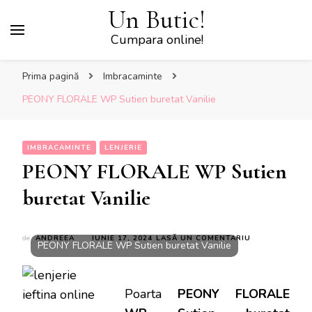
Un Butic!
Cumpara online!
Prima pagină
Imbracaminte
PEONY FLORALE WP Sutien buretat Vanilie
IMBRACAMINTE
LENJERIE
PEONY FLORALE WP Sutien
buretat Vanilie
LA
de
ANDREEA
IUNIE 17, 2024
LASĂ UN COMENTARIU
PEONY FLORALE WP Sutien buretat Vanilie
PEONY
FLORALE
WP
SUTIEN
Poarta
PEONY FLORALE
BURETAT