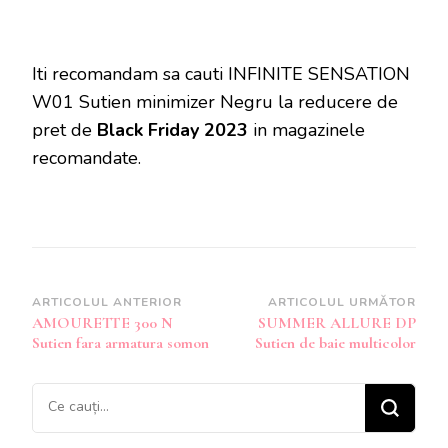
Iti recomandam sa cauti INFINITE SENSATION
W01 Sutien minimizer Negru la reducere de
pret de
Black Friday 2023
in magazinele
recomandate.
Navigare
ARTICOLUL ANTERIOR
ARTICOLUL URMĂTOR
AMOURETTE 300 N
SUMMER ALLURE DP
în
Sutien fara armatura somon
Sutien de baie multicolor
articole
Cauți
ceva?