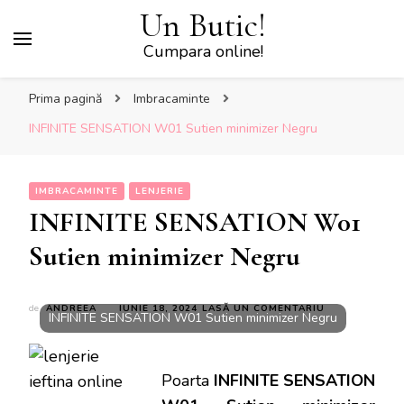
Un Butic!
Cumpara online!
Prima pagină
Imbracaminte
INFINITE SENSATION W01 Sutien minimizer Negru
IMBRACAMINTE
LENJERIE
INFINITE SENSATION W01
Sutien minimizer Negru
LA
de
ANDREEA
IUNIE 18, 2024
LASĂ UN COMENTARIU
INFINITE SENSATION W01 Sutien minimizer Negru
INFINITE
SENSATION
W01
SUTIEN
Poarta
INFINITE SENSATION
MINIMIZER