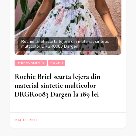
Rochie Briel scurta lejera din material sintetic
multicolor DRGR0083 Dargen
IMBRACAMINTE
ROCHII
Rochie Briel scurta lejera din
material sintetic multicolor
DRGR0083 Dargen la 189 lei
MAI 13, 2023