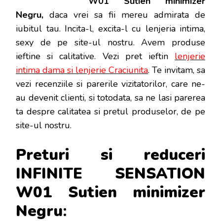
W01 Sutien minimizer
NEGRU
Negru,
daca vrei sa fii mereu admirata de
iubitul tau. Incita-l, excita-l cu lenjeria intima,
sexy de pe site-ul nostru. Avem produse
ieftine si calitative. Vezi pret ieftin
lenjerie
intima dama si lenjerie Craciunita
. Te invitam, sa
vezi recenziile si parerile vizitatorilor, care ne-
au devenit clienti, si totodata, sa ne lasi parerea
ta despre calitatea si pretul produselor, de pe
site-ul nostru.
Preturi si reduceri
INFINITE SENSATION
W01 Sutien minimizer
Negru
: