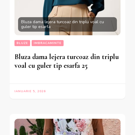
Bluza dama lejera turcoaz din triplu voal cu
guler tip esarfa
BLUZE
IMBRACAMINTE
Bluza dama lejera turcoaz din triplu
voal cu guler tip esarfa 25
IANUARIE 5, 2026