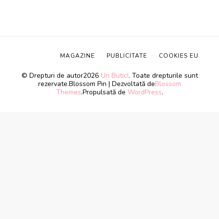
MAGAZINE
PUBLICITATE
COOKIES EU
© Drepturi de autor2026
Un Butic!
. Toate drepturile sunt
rezervate.
Blossom Pin | Dezvoltată de
Blossom
Themes
.Propulsată de
WordPress
.