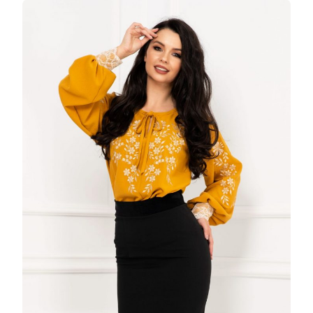
NEAGRA
CONICA
CU
DANTELA
MUSTAR
APLICATA
LA
TERMINATIE