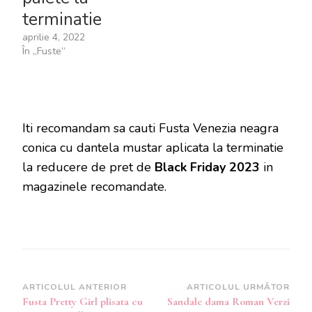
terminatie
aprilie 4, 2022
În „Fuste”
Iti recomandam sa cauti Fusta Venezia neagra
conica cu dantela mustar aplicata la terminatie
la reducere de pret de
Black Friday 2023
in
magazinele recomandate.
Navigare
ARTICOLUL ANTERIOR
ARTICOLUL URMĂTOR
Fusta Pretty Girl plisata cu
Sandale dama Roman Verzi
în