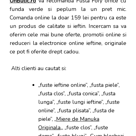
UnButic.ro
va recomanda Fusta Fofy office cu
funda verde si peplum la un pret mic.
Comanda online la doar 159 lei pentru ca este
un produs de calitate si ieftin. Incercam sa va
oferim cele mai bune oferte, promotii online si
reduceri la electronice online ieftine, originale
ce pot fi oferite drept cadou.
Alti clienti au cautat si:
„fuste ieftine online”, „fusta piele”,
„fusta clos”, „fusta conica”, „fusta
lunga”, „fuste lungi ieftine”, „fuste
online”, „fusta plisata”, „fusta de
piele”, „
Miere de Manuka
Originala
„, „fuste clos”, „fuste
dama”, „fuste blugi”, „
Cum blochezi