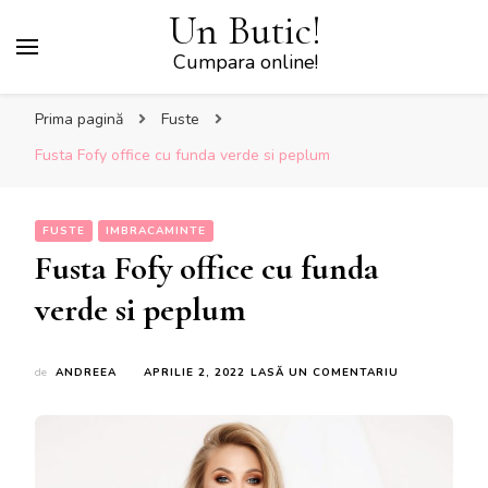
Un Butic!
Cumpara online!
Prima pagină
Fuste
Fusta Fofy office cu funda verde si peplum
FUSTE
IMBRACAMINTE
Fusta Fofy office cu funda
verde si peplum
LA
de
ANDREEA
APRILIE 2, 2022
LASĂ UN COMENTARIU
FUSTA
FOFY
OFFICE
CU
FUNDA