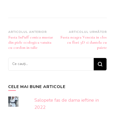
Navigare
ARTICOLUL ANTERIOR
ARTICOLUL URMĂTOR
Fusta InPuff conica mustar
Fusta neagra Venezia in clos
în
din piele ecologica vatuita
cu flori 3D si dantela cu
articole
cu cordon in talie
paiete
Cauți
ceva?
CELE MAI BUNE ARTICOLE
Salopete fas de dama ieftine in
2022