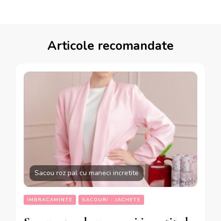
Articole recomandate
Sacou roz pal cu maneci incretite
IMBRACAMINTE
SACOURI - JACHETE