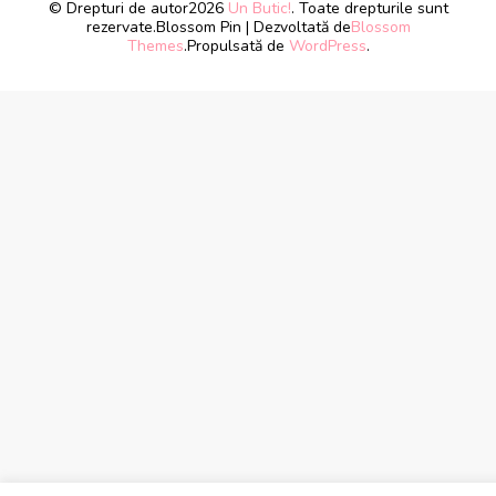
© Drepturi de autor2026
Un Butic!
. Toate drepturile sunt
rezervate.
Blossom Pin | Dezvoltată de
Blossom
Themes
.Propulsată de
WordPress
.