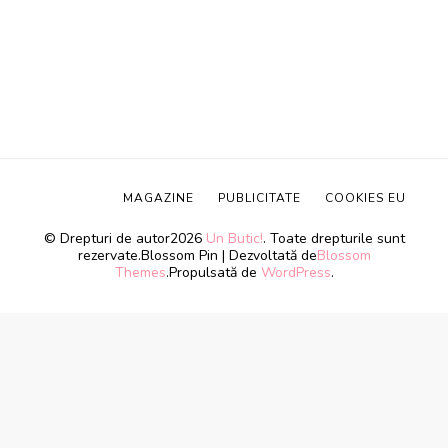
MAGAZINE
PUBLICITATE
COOKIES EU
© Drepturi de autor2026
Un Butic!
. Toate drepturile sunt
rezervate.
Blossom Pin | Dezvoltată de
Blossom
Themes
.Propulsată de
WordPress
.