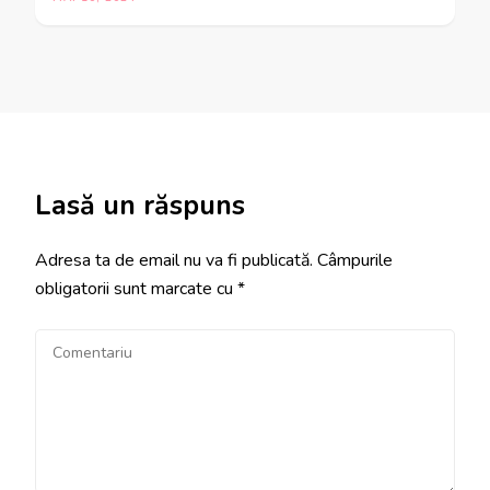
Lasă un răspuns
Adresa ta de email nu va fi publicată.
Câmpurile
obligatorii sunt marcate cu
*