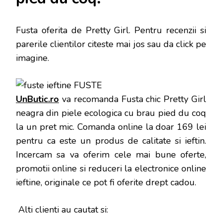
Fusta oferita de
Pretty Girl. Pentru recenzii si
parerile clientilor citeste mai jos sau da click pe
imagine.
UnButic.ro
va recomanda Fusta chic Pretty Girl
neagra din piele ecologica cu brau pied du coq
la un pret mic. Comanda online la doar 169 lei
pentru ca este un produs de calitate si ieftin.
Incercam sa va oferim cele mai bune oferte,
promotii online si reduceri la electronice online
ieftine, originale ce pot fi oferite drept cadou.
Alti clienti au cautat si: