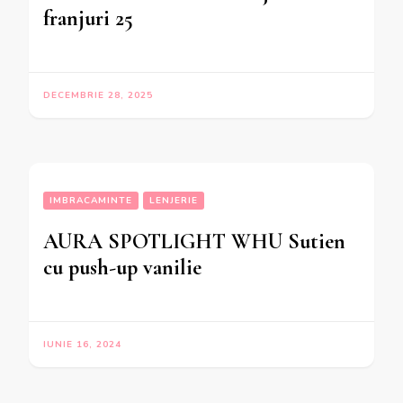
franjuri 25
DECEMBRIE 28, 2025
IMBRACAMINTE
LENJERIE
AURA SPOTLIGHT WHU Sutien
cu push-up vanilie
IUNIE 16, 2024