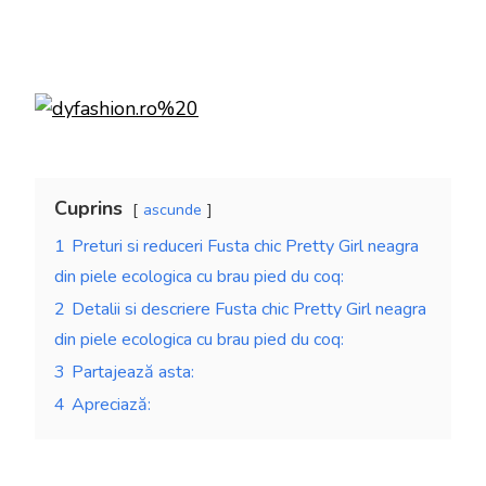
Cuprins
ascunde
1
Preturi si reduceri Fusta chic Pretty Girl neagra
din piele ecologica cu brau pied du coq:
2
Detalii si descriere Fusta chic Pretty Girl neagra
din piele ecologica cu brau pied du coq:
3
Partajează asta:
4
Apreciază: