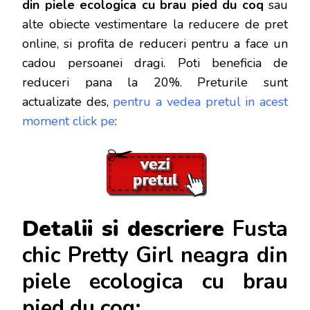
din piele ecologica cu brau pied du coq
sau
alte obiecte vestimentare la reducere de pret
online, si profita de reduceri
pentru a face un
cadou persoanei dragi. Poti beneficia de
reduceri pana la 20%. Preturile sunt
actualizate des,
pentru a vedea pretul in acest
moment click pe
:
Detalii si descriere
Fusta
chic Pretty Girl neagra din
piele ecologica cu brau
pied du coq: