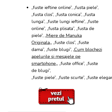
„fuste ieftine online”, „fusta piele”,
„fusta clos”, „fusta conica”, „fusta
lunga”, „fuste lungi ieftine”, „fuste
online”, „fusta plisata”, „fusta de
piele”, „
Miere de Manuka
Originala
„, „fuste clos”, „fuste
dama”, „fuste blugi”, „
Cum blochezi
apelurile si mesajele pe
smartphone
„, „fuste office”, „fuste
de blugi”,
„fuste piele”, „fuste scurte”, „fuste elega