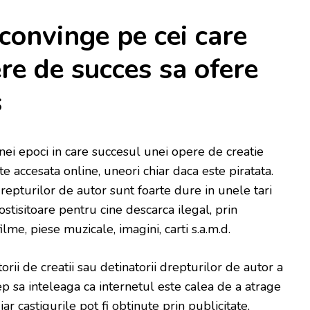
 convinge pe cei care
re de succes sa ofere
s
unei epoci in care succesul unei opere de creatie
te accesata online, uneori chiar daca este piratata.
repturilor de autor sunt foarte dure in unele tari
ostisitoare pentru cine descarca ilegal, prin
ilme, piese muzicale, imagini, carti s.a.m.d.
rii de creatii sau detinatorii drepturilor de autor a
p sa inteleaga ca internetul este calea de a atrage
ar castigurile pot fi obtinute prin publicitate,