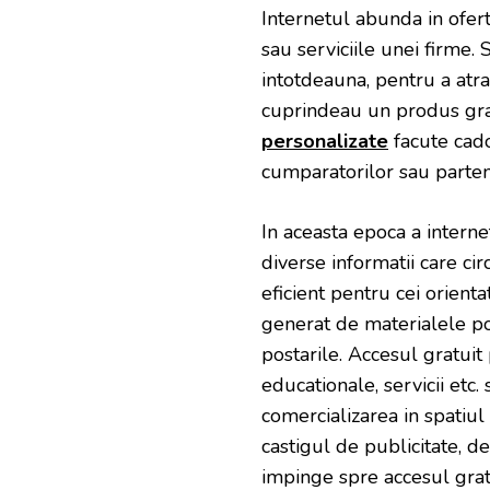
Internetul abunda in ofer
sau serviciile unei firme. 
intotdeauna, pentru a atrag
cuprindeau un produs gra
personalizate
facute cadou
cumparatorilor sau parten
In aceasta epoca a internet
diverse informatii care ci
eficient pentru cei orientat
generat de materialele pos
postarile. Accesul gratuit 
educationale, servicii etc.
comercializarea in spatiul 
castigul de publicitate, d
impinge spre accesul gratu