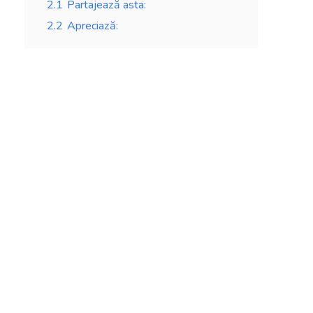
2.1
Partajează asta:
2.2
Apreciază: