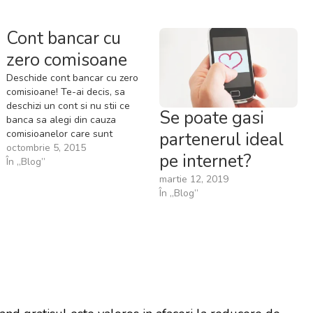
Cont bancar cu
zero comisoane
Deschide cont bancar cu zero
comisioane! Te-ai decis, sa
deschizi un cont si nu stii ce
Se poate gasi
banca sa alegi din cauza
comisioanelor care sunt
partenerul ideal
prezente la orice operatiune
octombrie 5, 2015
pe internet?
pe care o faci? Alege Libra
În „Blog”
Bank prin serviciul
martie 12, 2019
libraonline.ro, pentru ca vei
În „Blog”
avea zero comisioane de
administrare, zero comisioane
de incasare, zero…