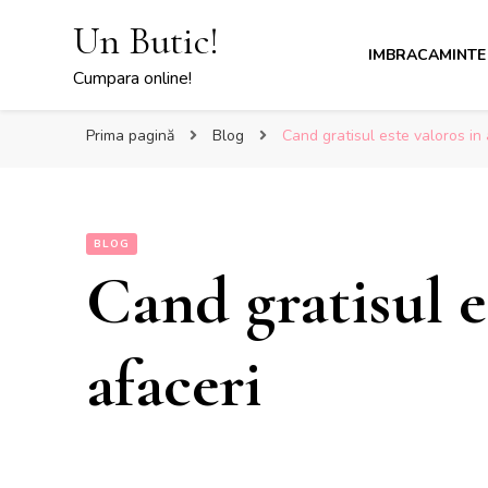
Un Butic!
IMBRACAMINTE
Cumpara online!
Prima pagină
Blog
Cand gratisul este valoros in 
BLOG
Cand gratisul e
afaceri