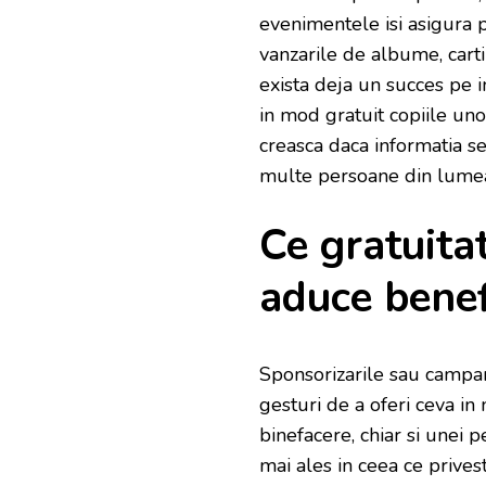
evenimentele isi asigura p
vanzarile de albume, carti
exista deja un succes pe in
in mod gratuit copiile un
creasca daca informatia se
multe persoane din lumea
Ce gratuitat
aduce benefi
Sponsorizarile sau campan
gesturi de a oferi ceva in
binefacere, chiar si unei p
mai ales in ceea ce privest