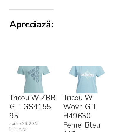
Apreciază:
Tricou W ZBR
Tricou W
G T GS4155
Wovn G T
95
H49630
Femei Bleu
aprilie 26, 2025
În „HAINE”