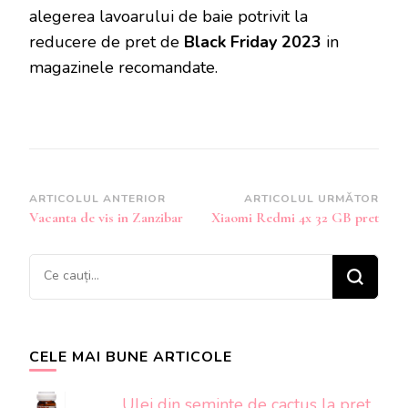
alegerea lavoarului de baie potrivit la
reducere de pret de
Black Friday 2023
in
magazinele recomandate.
Navigare
ARTICOLUL ANTERIOR
ARTICOLUL URMĂTOR
Vacanta de vis in Zanzibar
Xiaomi Redmi 4x 32 GB pret
în
articole
Cauți
ceva?
CELE MAI BUNE ARTICOLE
Ulei din seminte de cactus la pret