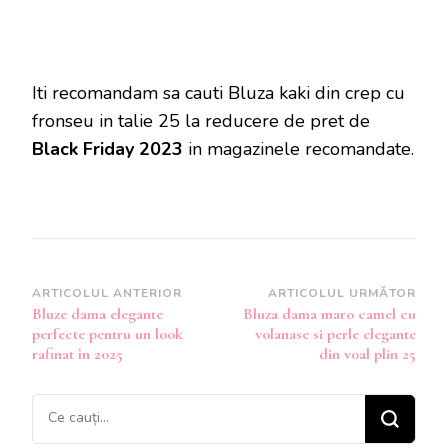
Iti recomandam sa cauti Bluza kaki din crep cu
fronseu in talie 25 la reducere de pret de
Black Friday 2023
in magazinele recomandate.
Navigare
ARTICOLUL ANTERIOR
ARTICOLUL URMĂTOR
Bluze dama elegante
Bluza dama maro camel cu
în
perfecte pentru un look
volanase si perle elegante
articole
rafinat în 2025
din voal plin 25
Cauți
ceva?