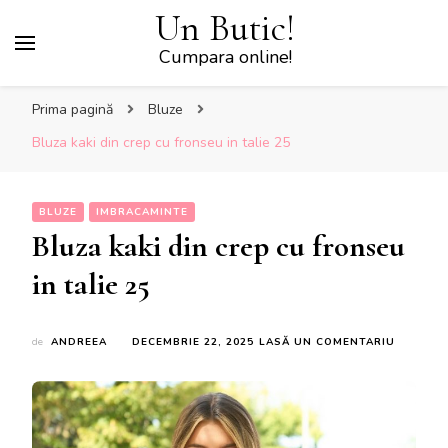
Un Butic!
Cumpara online!
Prima pagină
Bluze
Bluza kaki din crep cu fronseu in talie 25
BLUZE
IMBRACAMINTE
Bluza kaki din crep cu fronseu
in talie 25
LA
de
ANDREEA
DECEMBRIE 22, 2025
LASĂ UN COMENTARIU
BLUZA
KAKI
DIN
CREP
CU