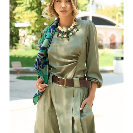
FRONSE
IN
TALIE
25