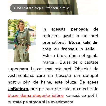
Bluza kaki din crep cu fronseu in talie
In aceasta perioada de
reduceri, gasiti la un pret
promotional,
Bluza kaki din
crep cu fronseu in talie .
Este o bluza dama eleganta
marca
.
Bluza de o calitate
superioara, la cel mai mic pret.
Obiectul de
vestimentatie, care nu lipseste din dulapul
nostru, plin de haine, este bluza. De aceea
UnButic.ro
,
are pe rafturile sale, o colectie de
bluze dama elegante ieftine
, camasi, ce pot fi
purtate pe strada si la evenimente.