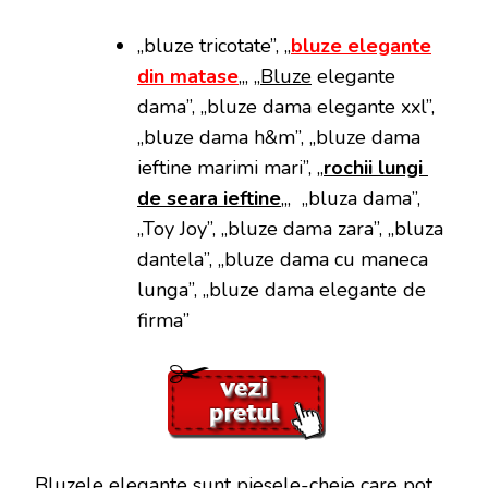
„bluze tricotate”, „
bluze elegante
din matase
„, „
Bluze
elegante
dama”, „bluze dama elegante xxl”,
„bluze dama h&m”, „bluze dama
ieftine marimi mari”, „
rochii lungi
de seara ieftine
„, „bluza dama”,
„Toy Joy”, „bluze dama zara”, „bluza
dantela”, „bluze dama cu maneca
lunga”, „bluze dama elegante de
firma”
Bluzele elegante sunt piesele-cheie care pot