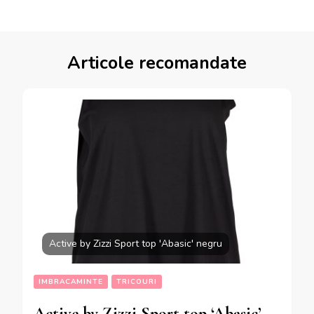
Articole recomandate
Active by Zizzi Sport top 'Abasic' negru
IMBRACAMINTE
TRICOURI
Active by Zizzi Sport top ‘Abasic’