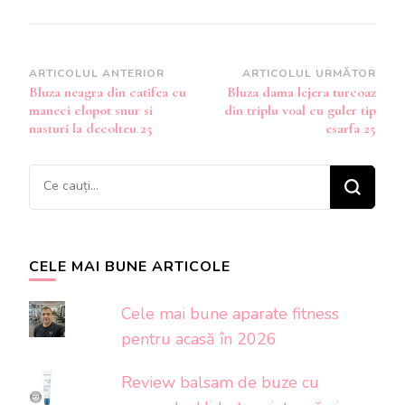
Navigare
ARTICOLUL ANTERIOR
ARTICOLUL URMĂTOR
Bluza neagra din catifea cu
Bluza dama lejera turcoaz
în
maneci clopot snur si
din triplu voal cu guler tip
articole
nasturi la decolteu 25
esarfa 25
Cauți
ceva?
CELE MAI BUNE ARTICOLE
Cele mai bune aparate fitness
pentru acasă în 2026
Review balsam de buze cu