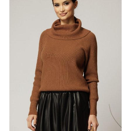
MARO
CU
GULER
MAXI
25