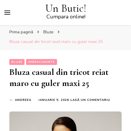
Un Butic!
Cumpara online!
Prima pagină
Bluze
Bluza casual din tricot reiat maro cu guler maxi 25
BLUZE
IMBRACAMINTE
Bluza casual din tricot reiat
maro cu guler maxi 25
LA
de
ANDREEA
IANUARIE 5, 2026
LASĂ UN COMENTARIU
BLUZA
CASUAL
DIN
TRICOT
REIAT