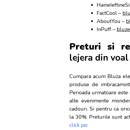
HaineIeftineS
FactCool –
bl
AboutYou –
b
InPuff –
bluze
Preturi si r
lejera din voa
Cumpara acum Bluza eleg
produse de imbracaminte
Perioada urmatoare este m
alte evenimente monden
cadouri. Si pentru ca ori
la 30%. Preturile sunt ac
click pe
: