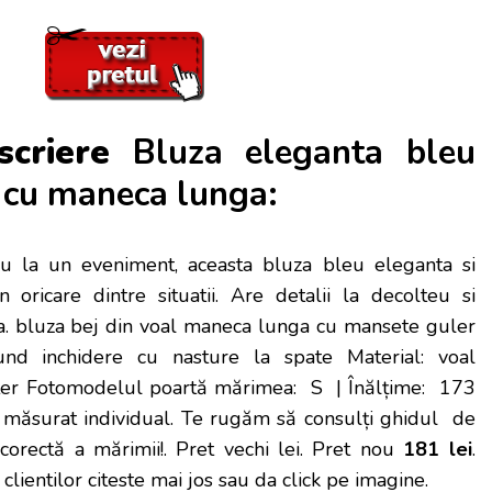
scriere
Bluza eleganta bleu
l cu maneca lunga:
au la un eveniment, aceasta bluza bleu eleganta si
in oricare dintre situatii. Are detalii la decolteu si
. bluza bej din voal maneca lunga cu mansete guler
und inchidere cu nasture la spate Material: voal
ter Fotomodelul poartă mărimea: S | Înălțime: 173
măsurat individual. Te rugăm să consulți ghidul de
corectă a mărimii!
. Pret vechi lei. Pret nou
181 lei
.
 clientilor citeste mai jos sau da click pe imagine.