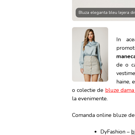
Bluza eleganta bleu lejera d
In ace
promot
maneca
de o ca
vestime
haine, 
o colectie de
bluze dama 
la evenimente.
Comanda online bluze de 
DyFashion –
b