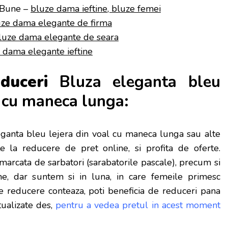
iBune –
bluze dama ieftine, bluze femei
uze dama elegante de firma
luze dama elegante de seara
 dama elegante ieftine
educeri
Bluza eleganta bleu
l cu maneca lunga:
anta bleu lejera din voal cu maneca lunga sau alte
 la reducere de pret online, si profita de oferte.
arcata de sarbatori (sarabatorile pascale), precum si
e, dar s
untem si in luna, in care femeile primesc
ce reducere conteaza, poti beneficia de reduceri pana
tualizate des,
pentru a vedea pretul in acest moment