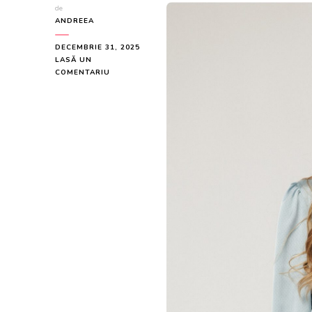
de
ANDREEA
DECEMBRIE 31, 2025
LASĂ UN
LA
COMENTARIU
BLUZA
ELEGANTA
BLEU
LEJERA
DIN
VOAL
CU
MANECA
LUNGA
25