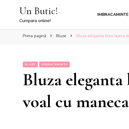
Un Butic!
IMBRACAMINTE
Cumpara online!
Prima pagină
Bluze
Bluza eleganta bleu lejera 
BLUZE
IMBRACAMINTE
Bluza eleganta 
voal cu maneca