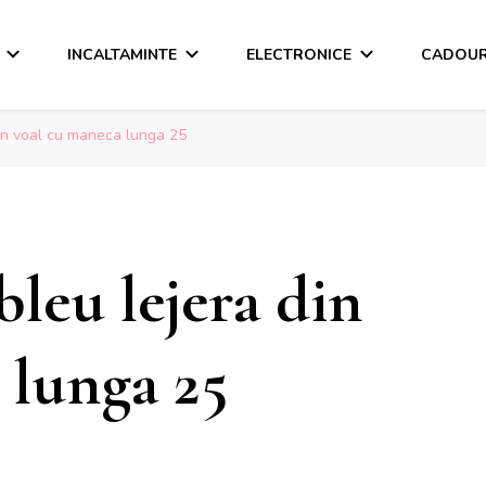
INCALTAMINTE
ELECTRONICE
CADOUR
din voal cu maneca lunga 25
bleu lejera din
 lunga 25