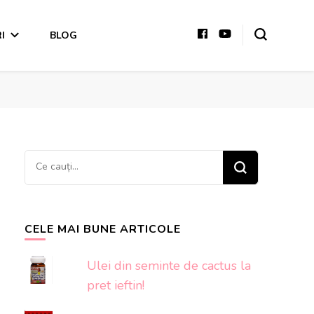
I
BLOG
Cauți
ceva?
CELE MAI BUNE ARTICOLE
Ulei din seminte de cactus la
pret ieftin!