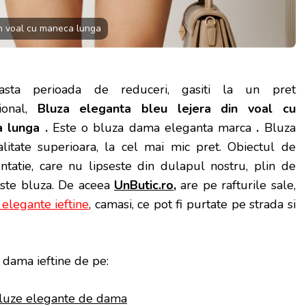
in voal cu maneca lunga
asta perioada de reduceri, gasiti la un pret
ional,
Bluza eleganta bleu lejera din voal cu
 lunga .
Este o bluza dama eleganta marca
.
Bluza
litate superioara, la cel mai mic pret.
Obiectul de
ntatie, care nu lipseste din dulapul nostru, plin de
este bluza. De aceea
UnButic.ro
,
are pe rafturile sale,
elegante ieftine
, camasi, ce pot fi purtate pe strada si
dama ieftine de pe:
luze elegante de dama