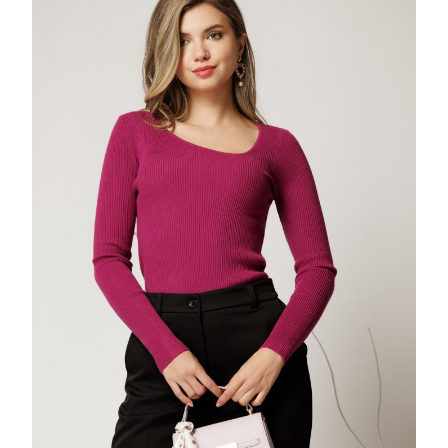
REIAT
MAGENT
CU
DECOLT
IN
COLT
25