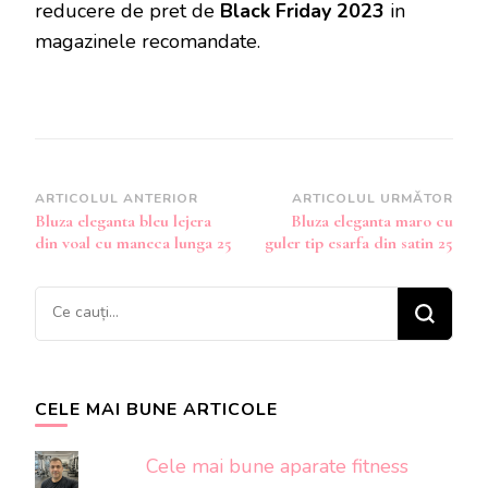
reducere de pret de
Black Friday 2023
in
magazinele recomandate.
Navigare
ARTICOLUL ANTERIOR
ARTICOLUL URMĂTOR
Bluza eleganta bleu lejera
Bluza eleganta maro cu
în
din voal cu maneca lunga 25
guler tip esarfa din satin 25
articole
Cauți
ceva?
CELE MAI BUNE ARTICOLE
Cele mai bune aparate fitness