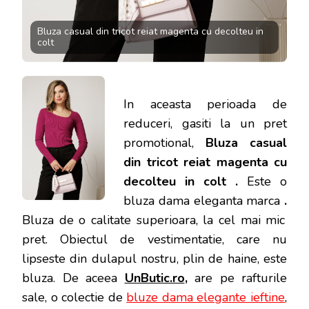
Bluza casual din tricot reiat magenta cu decolteu in
colt
In aceasta perioada de
reduceri, gasiti la un pret
promotional,
Bluza casual
din tricot reiat magenta cu
decolteu in colt .
Este o
bluza dama eleganta marca
.
Bluza de o calitate superioara, la cel mai mic
pret.
Obiectul de vestimentatie, care nu
lipseste din dulapul nostru, plin de haine, este
bluza. De aceea
UnButic.ro
,
are pe rafturile
sale, o colectie de
bluze dama elegante ieftine
,