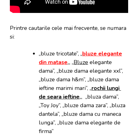
Printre cautarile cele mai frecvente, se numara
si:
„bluze tricotate”, „
bluze elegante
din matase
„, „
Bluze
elegante
dama”, „bluze dama elegante xxl”,
„bluze dama h&m”, „bluze dama
ieftine marimi mari”, „
rochii lungi
de seara ieftine
„, „bluza dama”,
„Toy Joy”, „bluze dama zara”, „bluza
dantela”, „bluze dama cu maneca
lunga”, „bluze dama elegante de
firma”