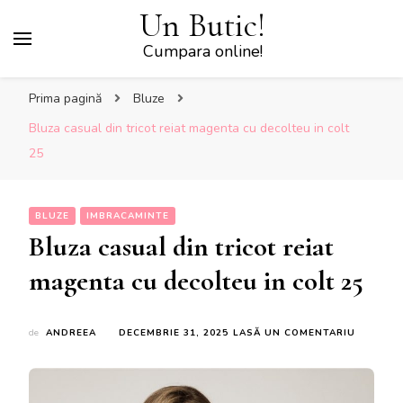
Un Butic!
Cumpara online!
Prima pagină
Bluze
Bluza casual din tricot reiat magenta cu decolteu in colt
25
BLUZE
IMBRACAMINTE
Bluza casual din tricot reiat
magenta cu decolteu in colt 25
LA
de
ANDREEA
DECEMBRIE 31, 2025
LASĂ UN COMENTARIU
BLUZA
CASUAL
DIN
TRICOT