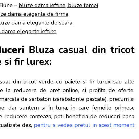
iBune –
bluze dama ieftine, bluze femei
uze dama elegante de firma
luze dama elegante de seara
 dama elegante ieftine
duceri
Bluza casual din tricot
si fir lurex:
l din tricot verde cu paiete si fir lurex sau alte
 la reducere de pret online, si profita de oferte.
arcata de sarbatori (sarabatorile pascale), precum si
e, dar s
untem si in luna, in care femeile primesc
ce reducere conteaza, poti beneficia de reduceri pana
tualizate des,
pentru a vedea pretul in acest moment