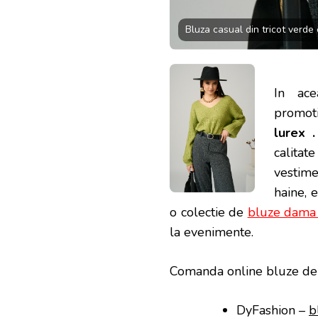
Bluza casual din tricot verde c
In ace
promot
lurex 
calita
vestime
haine, 
o colectie de
bluze dama 
la evenimente.
Comanda online bluze de 
DyFashion –
b