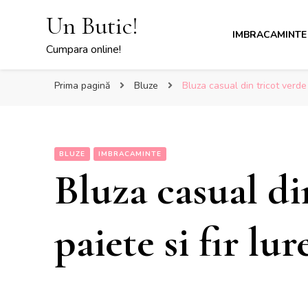
Un Butic!
IMBRACAMINTE
Cumpara online!
Prima pagină
Bluze
Bluza casual din tricot verde 
BLUZE
IMBRACAMINTE
Bluza casual di
paiete si fir lur