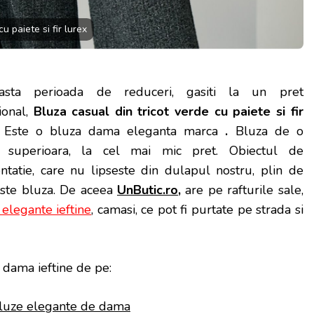
u paiete si fir lurex
asta perioada de reduceri, gasiti la un pret
ional,
Bluza casual din tricot verde cu paiete si fir
.
Este o bluza dama eleganta marca
.
Bluza de o
te superioara, la cel mai mic pret.
Obiectul de
ntatie, care nu lipseste din dulapul nostru, plin de
este bluza. De aceea
UnButic.ro
,
are pe rafturile sale,
elegante ieftine
, camasi, ce pot fi purtate pe strada si
dama ieftine de pe:
luze elegante de dama