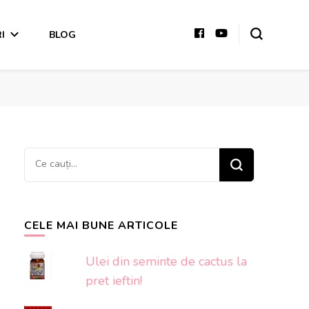
I
BLOG
Cauți
ceva?
CELE MAI BUNE ARTICOLE
Ulei din seminte de cactus la
pret ieftin!