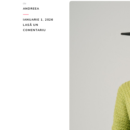
de
ANDREEA
IANUARIE 1, 2026
LASĂ UN
LA
COMENTARIU
BLUZA
CASUAL
DIN
TRICOT
VERDE
CU
PAIETE
SI
FIR
LUREX
25