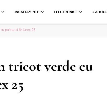
INCALTAMINTE
ELECTRONICE
CADOUR
cu paiete si fir lurex 25
n tricot verde cu
ex 25