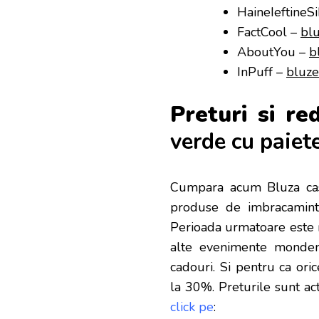
HaineIeftineS
FactCool –
bl
AboutYou –
b
InPuff –
bluze
Preturi si re
verde cu paiete 
Cumpara acum Bluza casua
produse de imbracaminte
Perioada urmatoare este m
alte evenimente monden
cadouri. Si pentru ca ori
la 30%. Preturile sunt ac
click pe
: