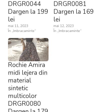
DRGR0044
DRGR0081
Dargen la 199
Dargen la 169
lei
lei
mai 11, 2023
mai 12, 2023
În „Imbracaminte”
În „Imbracaminte”
Rochie Amira
midi lejera din
material
sintetic
multicolor
DRGR0080
Dargen la 179