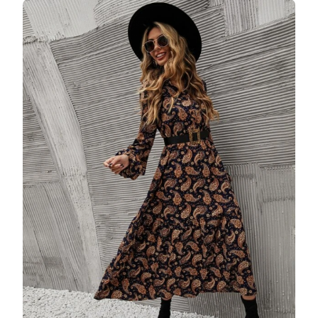
MIDI
LEJERA
DIN
MATERIAL
SINTETIC
MULTICOLOR
DRGR0050
DARGEN
LA
189
LEI