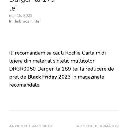
lei
mai 16, 2023
În „Imbracaminte”
Iti recomandam sa cauti Rochie Carla midi
lejera din material sintetic multicolor
DRGR0050 Dargen la 189 lei la reducere de
pret de
Black Friday 2023
in magazinele
recomandate.
Navigare
ARTICOLUL ANTERIOR
ARTICOLUL URMĂTOR