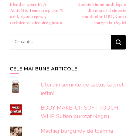
Blender sport ETA
Rochie Simini midi lejera
în
ActivMix Team 1103, 350 W,
din material sintetic
articole
0.6 l, 19.000 rpm, 3
multicolor DRGR0021
recipiente, zdrobire gheata
Dargen la 189 lei
Cauți
ceva?
CELE MAI BUNE ARTICOLE
Ulei din seminte de cactus la pret
ieftin!
BODY MAKE-UP SOFT TOUCH
WHP Sutien buretat Negru
Machiaj burgundy de toamna