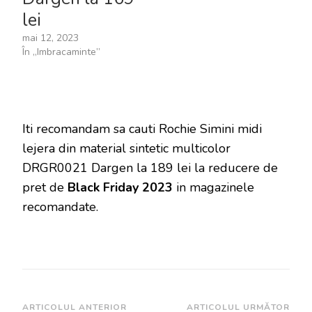
lei
mai 12, 2023
În „Imbracaminte”
Iti recomandam sa cauti Rochie Simini midi
lejera din material sintetic multicolor
DRGR0021 Dargen la 189 lei la reducere de
pret de
Black Friday 2023
in magazinele
recomandate.
Navigare
ARTICOLUL ANTERIOR
ARTICOLUL URMĂTOR