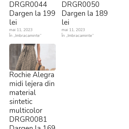
DRGR0044
DRGR0050
Dargen la 199
Dargen la 189
lei
lei
mai 11, 2023
mai 11, 2023
În „Imbracaminte”
În „Imbracaminte”
Rochie Alegra
midi lejera din
material
sintetic
multicolor
DRGR0081
Dargen la 169