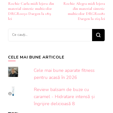
Rochie Carla midi lejera din
Rochie Alegra midi lejera
în
material sintetic multicolor
din material sintetic
articole
DRGR0050 Dargen la 189
multicolor DRGR0081
lei
Dargen la 169 lei
Cauți
ceva?
CELE MAI BUNE ARTICOLE
Cele mai bune aparate fitness
pentru acasă în 2026
Review balsam de buze cu
caramel - Hidratare intensă și
îngrijire delicioasă 8