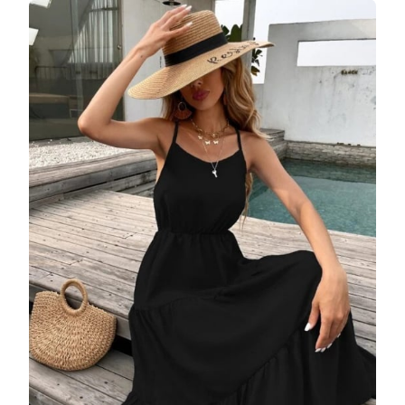
MIDI
LEJERA
DIN
MATERIAL
SINTETIC
MULTICOLOR
DRGR0021
DARGEN
LA
189
LEI