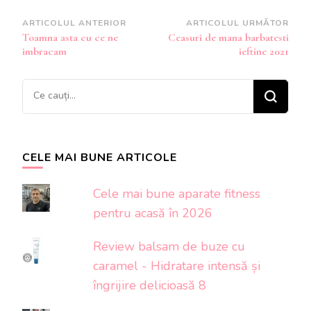
Navigare
ARTICOLUL ANTERIOR
ARTICOLUL URMĂTOR
Toamna asta cu ce ne
Ceasuri de mana barbatesti
în
imbracam
ieftine 2021
articole
Cauți
ceva?
CELE MAI BUNE ARTICOLE
Cele mai bune aparate fitness
pentru acasă în 2026
Review balsam de buze cu
caramel - Hidratare intensă și
îngrijire delicioasă 8