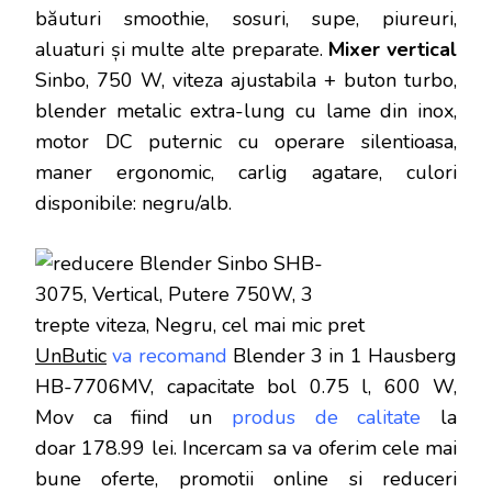
băuturi smoothie, sosuri, supe, piureuri,
aluaturi și multe alte preparate.
Mixer vertical
Sinbo, 750 W, viteza ajustabila + buton turbo,
blender metalic extra-lung cu lame din inox,
motor DC puternic cu operare silentioasa,
maner ergonomic, carlig agatare, culori
disponibile: negru/alb.
UnButic
va recomand
Blender 3 in 1 Hausberg
HB-7706MV, capacitate bol 0.75 l, 600 W,
Mov
ca fiind un
produs de calitate
la
doar
178.99 lei
. Incercam sa va oferim cele mai
bune oferte, promotii online si reduceri