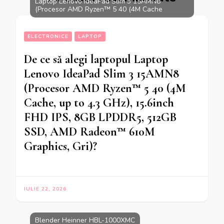
Laptop Lenovo IdeaPad Slim 3 15AMN8
(Procesor AMD Ryzen™ 5 40 (4M Cache
ELECTRONICE
LAPTOP
De ce să alegi laptopul Laptop
Lenovo IdeaPad Slim 3 15AMN8
(Procesor AMD Ryzen™ 5 40 (4M
Cache, up to 4.3 GHz), 15.6inch
FHD IPS, 8GB LPDDR5, 512GB
SSD, AMD Radeon™ 610M
Graphics, Gri)?
IULIE 22, 2026
Blender Heinner HBL-1000XMC