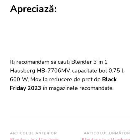
Apreciază:
Iti recomandam sa cauti Blender 3 in 1
Hausberg HB-7706MV, capacitate bol 0.75 l,
600 W, Mov la reducere de pret de
Black
Friday 2023
in magazinele recomandate.
Navigare
ARTICOLUL ANTERIOR
ARTICOLUL URMĂTOR
Blender 4 in 1 Hausberg
Blender 3 in 1 Hausberg