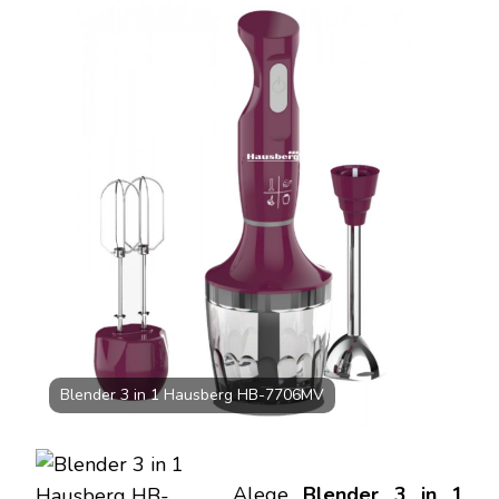
IN
1
HAUSBERG
HB-
7706MV,
CAPACITATE
BOL
0.75
L,
600
W,
MOV
Blender 3 in 1 Hausberg HB-7706MV
Alege
Blender 3 in 1