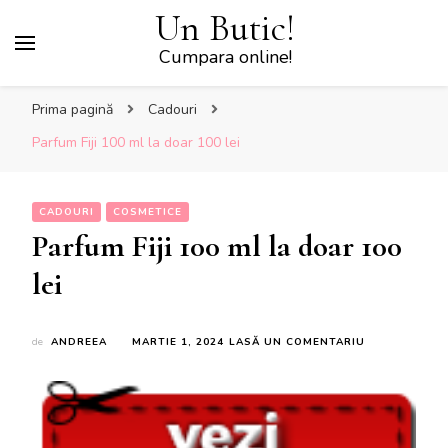
Un Butic!
Cumpara online!
Prima pagină
Cadouri
Parfum Fiji 100 ml la doar 100 lei
CADOURI
COSMETICE
Parfum Fiji 100 ml la doar 100
lei
LA
de
ANDREEA
MARTIE 1, 2024
LASĂ UN COMENTARIU
PARFUM
FIJI
100
ML
LA