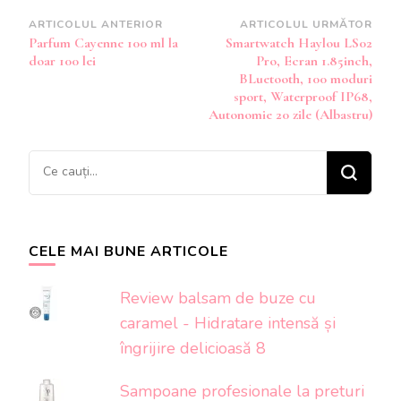
Navigare
ARTICOLUL ANTERIOR
ARTICOLUL URMĂTOR
Parfum Cayenne 100 ml la
Smartwatch Haylou LS02
în
doar 100 lei
Pro, Ecran 1.85inch,
articole
BLuetooth, 100 moduri
sport, Waterproof IP68,
Autonomie 20 zile (Albastru)
Cauți
ceva?
CELE MAI BUNE ARTICOLE
Review balsam de buze cu
caramel - Hidratare intensă și
îngrijire delicioasă 8
Sampoane profesionale la preturi