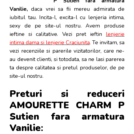
P Sutien fara armatura
ARMAT
VANILIE
Vanilie,
daca vrei sa fii mereu admirata de
iubitul tau. Incita-l, excita-l cu lenjeria intima,
sexy de pe site-ul nostru. Avem produse
ieftine si calitative. Vezi pret ieftin
lenjerie
intima dama si lenjerie Craciunita
. Te invitam, sa
vezi recenziile si parerile vizitatorilor, care ne-
au devenit clienti, si totodata, sa ne lasi parerea
ta despre calitatea si pretul produselor, de pe
site-ul nostru.
Preturi si reduceri
AMOURETTE CHARM P
Sutien fara armatura
Vanilie
: