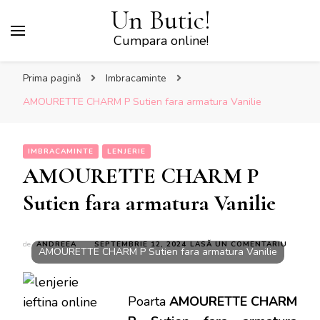
Un Butic!
Cumpara online!
Prima pagină
Imbracaminte
AMOURETTE CHARM P Sutien fara armatura Vanilie
IMBRACAMINTE
LENJERIE
AMOURETTE CHARM P
Sutien fara armatura Vanilie
LA
de
ANDREEA
SEPTEMBRIE 12, 2024
LASĂ UN COMENTARIU
AMOURETTE CHARM P Sutien fara armatura Vanilie
AMOUR
CHARM
P
SUTIEN
Poarta
AMOURETTE CHARM
FARA