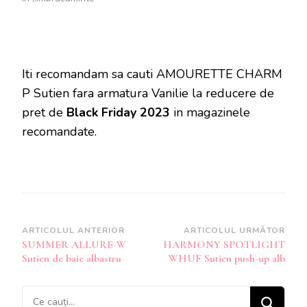
Iti recomandam sa cauti AMOURETTE CHARM
P Sutien fara armatura Vanilie la reducere de
pret de
Black Friday 2023
in magazinele
recomandate.
Navigare
ARTICOLUL ANTERIOR
ARTICOLUL URMĂTOR
SUMMER ALLURE W
HARMONY SPOTLIGHT
în
Sutien de baie albastru
WHUF Sutien push-up alb
articole
Cauți