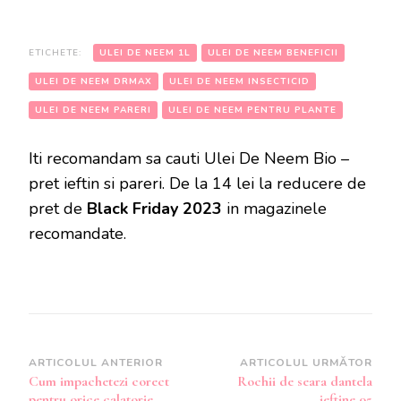
ETICHETE:
ULEI DE NEEM 1L
ULEI DE NEEM BENEFICII
ULEI DE NEEM DRMAX
ULEI DE NEEM INSECTICID
ULEI DE NEEM PARERI
ULEI DE NEEM PENTRU PLANTE
Iti recomandam sa cauti Ulei De Neem Bio –
pret ieftin si pareri. De la 14 lei la reducere de
pret de
Black Friday 2023
in magazinele
recomandate.
Navigare
ARTICOLUL ANTERIOR
ARTICOLUL URMĂTOR
Cum impachetezi corect
Rochii de seara dantela
în
pentru orice calatorie
ieftine 05