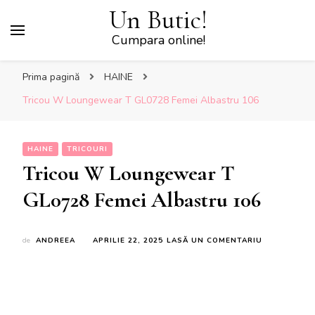
Un Butic!
Cumpara online!
Prima pagină
HAINE
Tricou W Loungewear T GL0728 Femei Albastru 106
HAINE
TRICOURI
Tricou W Loungewear T
GL0728 Femei Albastru 106
LA
de
ANDREEA
APRILIE 22, 2025
LASĂ UN COMENTARIU
TRICOU
W
LOUNGEWE
T
GL0728