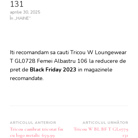
131
aprilie 30, 2025
În „HAINE”
Iti recomandam sa cauti Tricou W Loungewear
T GL0728 Femei Albastru 106 la reducere de
pret de
Black Friday 2023
in magazinele
recomandate.
Navigare
ARTICOLUL ANTERIOR
ARTICOLUL URMĂTOR
Tricou cambrat tricotat fin
Tricou W BL BF T GL0779
în
cu logo metalic 659.99
131