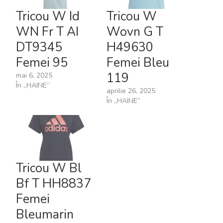
Tricou W Id
Tricou W
WN Fr T AI
Wovn G T
DT9345
H49630
Femei 95
Femei Bleu
119
mai 6, 2025
În „HAINE”
aprilie 26, 2025
În „HAINE”
Tricou W Bl
Bf T HH8837
Femei
Bleumarin