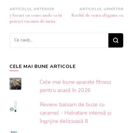
Navigare
ARTICOLUL ANTERIOR
ARTICOLUL URMĂTOR
7 locuri cu soare unde sa iti
Rochii de seara elegante 02
în
petreci vacanta de iarna
articole
Cauți
ceva?
CELE MAI BUNE ARTICOLE
Cele mai bune aparate fitness
pentru acasă în 2026
Review balsam de buze cu
caramel - Hidratare intensă și
îngrijire delicioasă 8