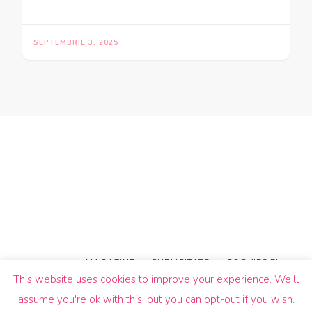
SEPTEMBRIE 3, 2025
MAGAZINE
PUBLICITATE
COOKIES EU
This website uses cookies to improve your experience. We'll
© Drepturi de autor2026
Un Butic!
. Toate drepturile sunt
assume you're ok with this, but you can opt-out if you wish.
rezervate.
Blossom Pin | Dezvoltată de
Blossom