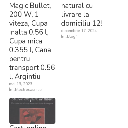
Magic Bullet,
natural cu
200 W, 1
livrare la
viteza, Cupa
domiciliu 12!
inalta 0.56 l,
decembrie 17, 2024
În „Blog”
Cupa mica
0.355 l, Cana
pentru
transport 0.56
l, Argintiu
mai 13, 2023
În „Electrocasnice”