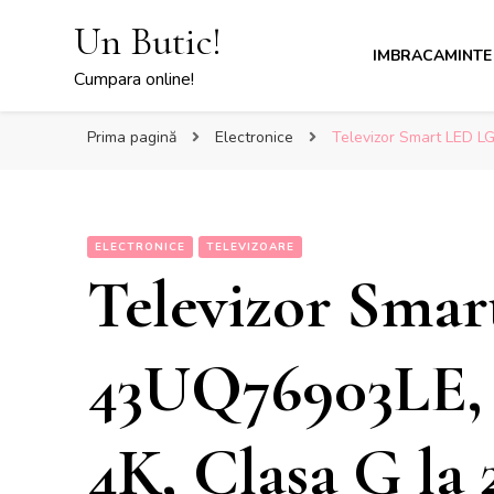
Un Butic!
IMBRACAMINTE
Cumpara online!
Prima pagină
Electronice
Televizor Smart LED LG
ELECTRONICE
TELEVIZOARE
Televizor Sma
43UQ76903LE, 
4K, Clasa G la 