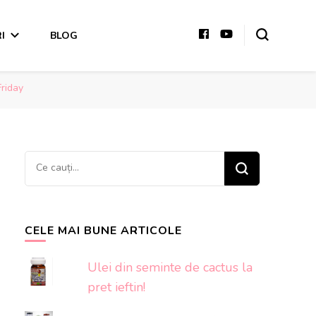
I
BLOG
riday
Cauți
ceva?
CELE MAI BUNE ARTICOLE
Ulei din seminte de cactus la
pret ieftin!