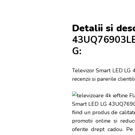
Detalii si des
43UQ76903LE,
G:
Televizor Smart LED LG 
recenzii si parerile client
Smart LED LG 43UQ76903L
fiind un produs de calitat
promotii online si reduce
oferite drept cadou. Pe 