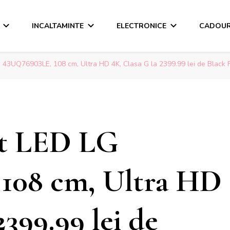
INCALTAMINTE
ELECTRONICE
CADOUR
 43UQ76903LE, 108 cm, Ultra HD 4K, Clasa G la 2399.99 lei de Black F
rt LED LG
108 cm, Ultra HD
2399.99 lei de