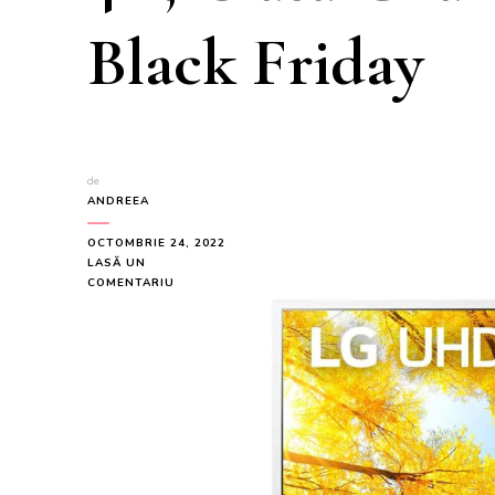
Black Friday
de
ANDREEA
OCTOMBRIE 24, 2022
LASĂ UN
LA
COMENTARIU
TELEVIZOR
SMART
LED
LG
43UQ76903LE,
108
CM,
ULTRA
HD
4K,