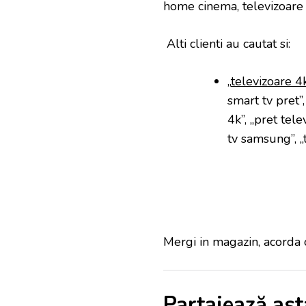
home cinema, televizoare
Alti clienti au cautat si:
„
televizoare 4
smart tv pret”
4k”, „pret tele
tv samsung”, „te
Mergi in magazin, acorda o
Partajează ast