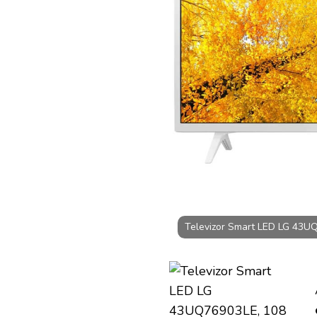
CLASA
G
LA
2399.99
LEI
DE
BLACK
FRIDAY
Televizor Smart LED LG 43U