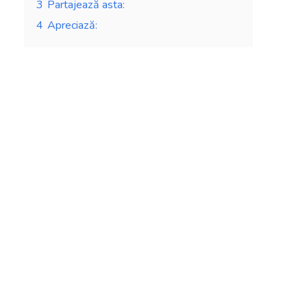
3
Partajează asta:
4
Apreciază: