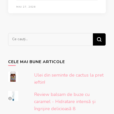
MAI 27, 2026
Cauți
ceva?
CELE MAI BUNE ARTICOLE
Ulei din seminte de cactus la pret
ieftin!
Review balsam de buze cu
caramel - Hidratare intensă și
îngrijire delicioasă 8