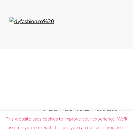
MAGAZINE
PUBLICITATE
COOKIES EU
This website uses cookies to improve your experience. We'll
© Drepturi de autor2026
Un Butic!
. Toate drepturile sunt
assume you're ok with this, but you can opt-out if you wish.
rezervate.
Blossom Pin | Dezvoltată de
Blossom