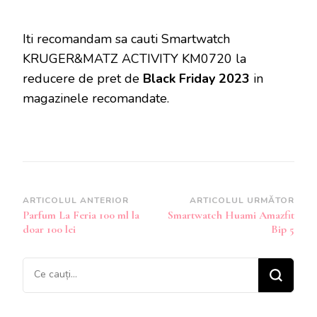
Iti recomandam sa cauti Smartwatch
KRUGER&MATZ ACTIVITY KM0720 la
reducere de pret de
Black Friday 2023
in
magazinele recomandate.
Navigare
ARTICOLUL ANTERIOR
ARTICOLUL URMĂTOR
Parfum La Feria 100 ml la
Smartwatch Huami Amazfit
în
doar 100 lei
Bip 5
articole
Cauți
ceva?