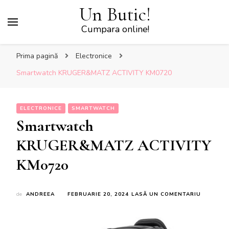
Un Butic!
Cumpara online!
Prima pagină
Electronice
Smartwatch KRUGER&MATZ ACTIVITY KM0720
ELECTRONICE
SMARTWATCH
Smartwatch
KRUGER&MATZ ACTIVITY
KM0720
LA
de
ANDREEA
FEBRUARIE 20, 2024
LASĂ UN COMENTARIU
SMARTW
KRUGER
ACTIVITY