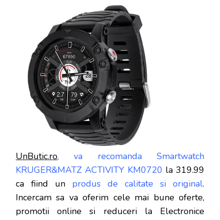
UnButic.ro
, va recomanda Smartwatch
KRUGER&MATZ ACTIVITY KM0720
la 319.99
ca fiind un
produs de calitate si original
.
Incercam sa va oferim cele mai bune oferte,
promotii online si reduceri la Electronice