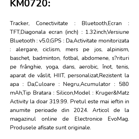
KM0720:
Tracker, Conectivitate : Bluetooth,Ecran :
TFT,Diagonala ecran (inch) : 1.32inch,Versiune
Bluetooth : v5.0,GPS : Da,Activitate monitorizata
: alergare, ciclism, mers pe jos, alpinism,
baschet, badminton, fotbal, abdomene, s?rituri
pe frânghie, yoga, dans, aerobic, înot, tenis,
aparat de vâslit, HIIT, personalizat,Rezistent la
apa : Da,Culoare : Negru,Acumulator : 580
mAh,Tip Bratara : Silicon,Model : Kruger&Matz
Activity la doar 319.99
. Pretul este mai ieftin in
anumite perioade
din 2024. Articol de la
magazinul online de
Electronice EvoMag
.
Produsele afisate sunt originale.