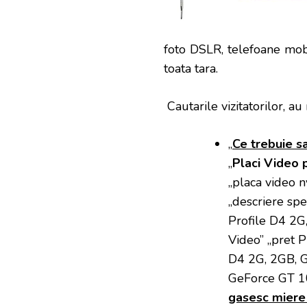
foto DSLR, telefoane mobi
toata tara.
Cautarile vizitatorilor, au 
„
Ce trebuie sa
„
Placi Video 
„
placa video
nv
„descriere sp
Profile D4 2G,
Video” „pret 
D4 2G, 2GB, G
GeForce GT 10
gasesc miere