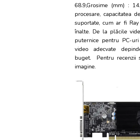
68.9,Grosime (mm) : 14.
procesare, capacitatea d
suportate, cum ar fi Ray
înalte. De la plăcile vid
puternice pentru PC-uri
video adecvate depinde
buget.
Pentru recenzii s
imagine.