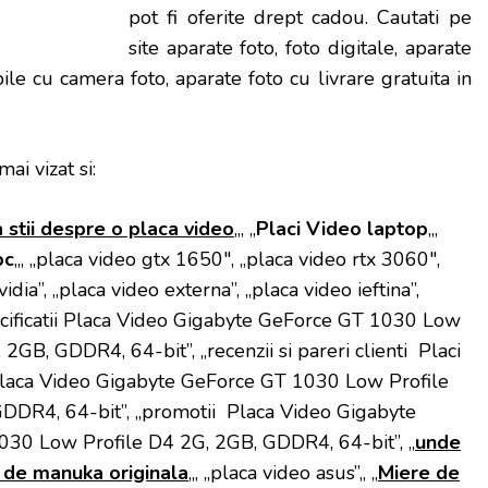
pot fi oferite drept cadou. Cautati pe
site aparate foto, foto digitale, aparate
le cu camera foto, aparate foto cu livrare gratuita in
mai vizat si:
 stii despre o placa video
„, „
Placi Video laptop
„,
pc
„, „
placa video
gtx 1650″, „
placa video
rtx 3060″,
idia”, „
placa video
externa”, „placa video ieftina”,
ecificatii Placa Video Gigabyte GeForce GT 1030 Low
 2GB, GDDR4, 64-bit”, „recenzii si pareri clienti
Placi
Placa Video Gigabyte GeForce GT 1030 Low Profile
DDR4, 64-bit”, „promotii Placa Video Gigabyte
30 Low Profile D4 2G, 2GB, GDDR4, 64-bit”, „
unde
 de manuka originala
„, „
placa video
asus”,, „
Miere de