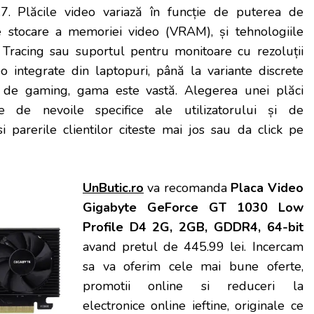
7. Plăcile video variază în funcție de puterea de
e stocare a memoriei video (VRAM), și tehnologiile
 Tracing sau suportul pentru monitoare cu rezoluții
eo integrate din laptopuri, până la variante discrete
 de gaming, gama este vastă. Alegerea unei plăci
 de nevoile specifice ale utilizatorului și de
i parerile clientilor citeste mai jos sau da click pe
UnButic.ro
va recomanda
Placa Video
Gigabyte GeForce GT 1030 Low
Profile D4 2G, 2GB, GDDR4, 64-bit
avand pretul de 445.99 lei. Incercam
sa va oferim cele mai bune oferte,
promotii online si reduceri la
electronice online ieftine, originale ce