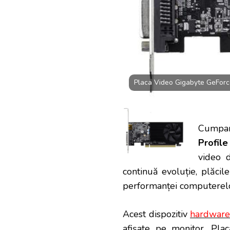
2GB,
GDDR4,
64-
BIT
–
PRET
445.99
LEI
Placa Video Gigabyte GeForc
Cumpa
Profil
video d
continuă evoluție, plăcil
performanței computerel
Acest dispozitiv
hardwar
afișate pe monitor. Plac