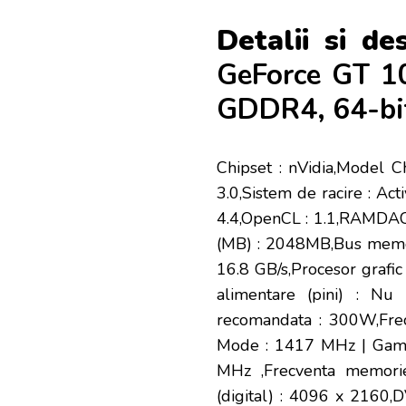
Detalii si de
GeForce GT 1
GDDR4, 64-bi
Chipset : nVidia,Model C
3.0,Sistem de racire : Act
4.4,OpenCL : 1.1,RAMDAC 
(MB) : 2048MB,Bus memor
16.8 GB/s,Procesor grafic
alimentare (pini) : Nu 
recomandata : 300W,Fre
Mode : 1417 MHz | Gam
MHz ,Frecventa memori
(digital) : 4096 x 2160,