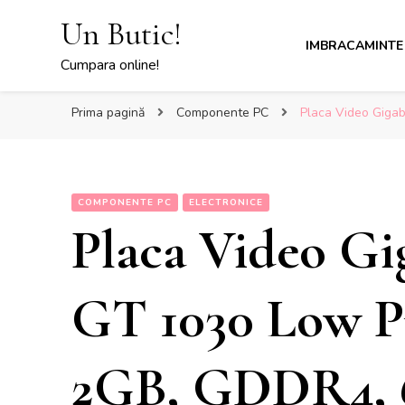
Un Butic!
IMBRACAMINTE
Cumpara online!
Prima pagină
Componente PC
Placa Video Gigab
COMPONENTE PC
ELECTRONICE
Placa Video Gi
GT 1030 Low Pr
2GB, GDDR4, 6