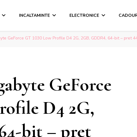
INCALTAMINTE
ELECTRONICE
CADOUR
yte GeForce GT 1030 Low Profile D4 2G, 2GB, GDDR4, 64-bit – pret 44
gabyte GeForce
ofile D4 2G,
4-bit – pret