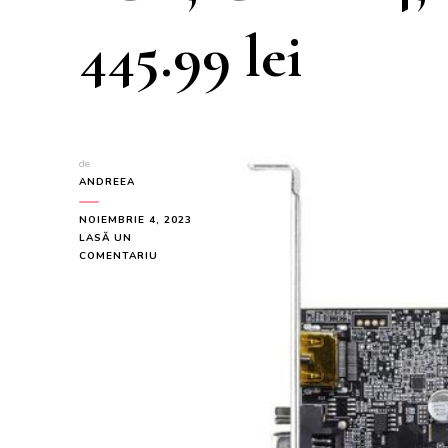
445.99 lei
de
ANDREEA
NOIEMBRIE 4, 2023
LASĂ UN
LA
COMENTARIU
PLACA
VIDEO
GIGABYTE
GEFORCE
GT
1030
LOW
PROFILE
D4
2G,