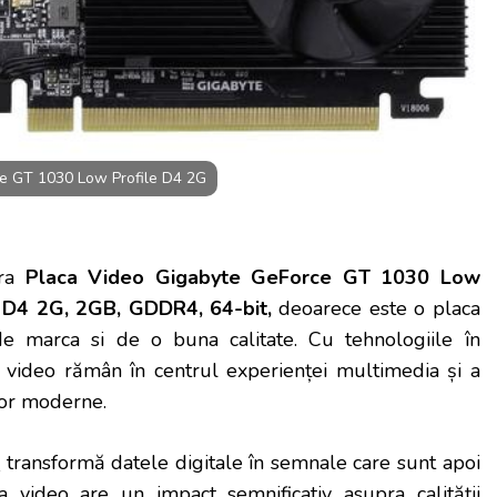
e GT 1030 Low Profile D4 2G
ra
Placa Video Gigabyte GeForce GT 1030 Low
e D4 2G, 2GB, GDDR4, 64-bit,
deoarece este o placa
e marca si de o buna calitate. Cu tehnologiile în
e video rămân în centrul experienței multimedia și a
or moderne.
e
transformă datele digitale în semnale care sunt apoi
a video are un impact semnificativ asupra calității