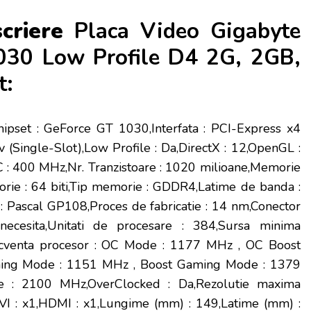
scriere
Placa Video Gigabyte
030 Low Profile D4 2G, 2GB,
t:
hipset : GeForce GT 1030,Interfata : PCI-Express x4
iv (Single-Slot),Low Profile : Da,DirectX : 12,OpenGL :
: 400 MHz,Nr. Tranzistoare : 1020 milioane,Memorie
ie : 64 biti,Tip memorie : GDDR4,Latime de banda :
 : Pascal GP108,Proces de fabricatie : 14 nm,Conector
necesita,Unitati de procesare : 384,Sursa minima
cventa procesor : OC Mode : 1177 MHz , OC Boost
ing Mode : 1151 MHz , Boost Gaming Mode : 1379
e : 2100 MHz,OverClocked : Da,Rezolutie maxima
DVI : x1,HDMI : x1,Lungime (mm) : 149,Latime (mm) :