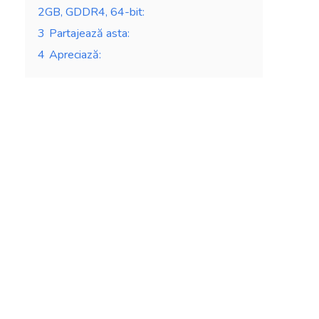
2GB, GDDR4, 64-bit:
3
Partajează asta:
4
Apreciază: