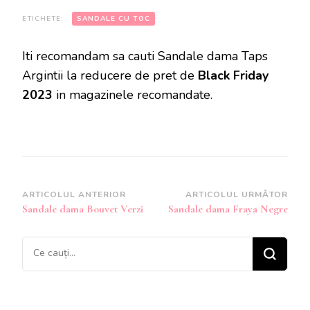
ETICHETE:
SANDALE CU TOC
Iti recomandam sa cauti Sandale dama Taps
Argintii la reducere de pret de
Black Friday
2023
in magazinele recomandate.
Navigare
ARTICOLUL ANTERIOR
ARTICOLUL URMĂTOR
Sandale dama Bouvet Verzi
Sandale dama Fraya Negre
în
articole
Cauți
ceva?