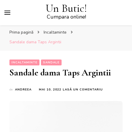
Un Butic!
Cumpara online!
Prima pagină
Incaltaminte
Sandale dama Taps Argintii
INCALTAMINTE
SANDALE
Sandale dama Taps Argintii
LA
de
ANDREEA
MAI 10, 2022
LASĂ UN COMENTARIU
SANDALE
DAMA
TAPS
ARGINTII