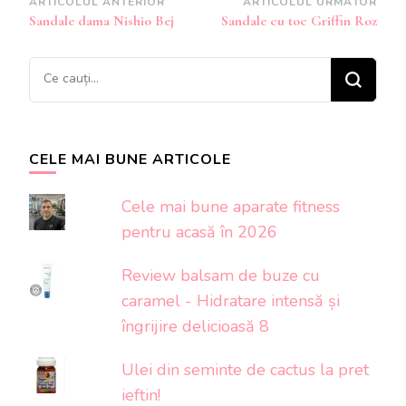
Navigare
ARTICOLUL ANTERIOR
ARTICOLUL URMĂTOR
Sandale dama Nishio Bej
Sandale cu toc Griffin Roz
în
articole
Cauți
ceva?
CELE MAI BUNE ARTICOLE
Cele mai bune aparate fitness
pentru acasă în 2026
Review balsam de buze cu
caramel - Hidratare intensă și
îngrijire delicioasă 8
Ulei din seminte de cactus la pret
ieftin!