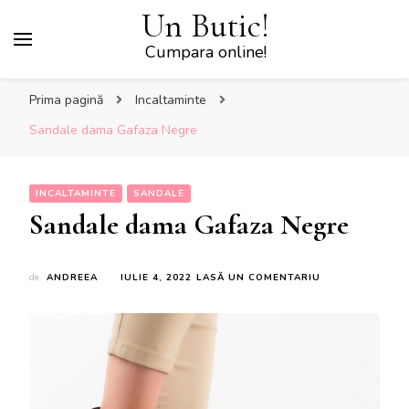
Un Butic!
Cumpara online!
Prima pagină
Incaltaminte
Sandale dama Gafaza Negre
INCALTAMINTE
SANDALE
Sandale dama Gafaza Negre
LA
de
ANDREEA
IULIE 4, 2022
LASĂ UN COMENTARIU
SANDALE
DAMA
GAFAZA
NEGRE